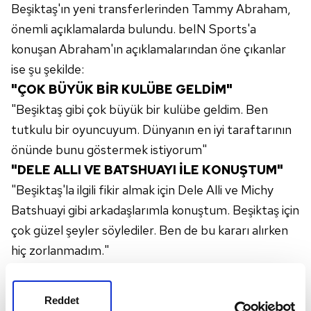
Beşiktaş'ın yeni transferlerinden Tammy Abraham,
önemli açıklamalarda bulundu. beIN Sports'a
konuşan Abraham'ın açıklamalarından öne çıkanlar
ise şu şekilde:
"ÇOK BÜYÜK BİR KULÜBE GELDİM"
"Beşiktaş gibi çok büyük bir kulübe geldim. Ben
tutkulu bir oyuncuyum. Dünyanın en iyi taraftarının
önünde bunu göstermek istiyorum"
"DELE ALLI VE BATSHUAYI İLE KONUŞTUM"
"Beşiktaş'la ilgili fikir almak için Dele Alli ve Michy
Batshuayi gibi arkadaşlarımla konuştum. Beşiktaş için
çok güzel şeyler söylediler. Ben de bu kararı alırken
hiç zorlanmadım."
SOLSKJAER HAKKINDA
"O bir hücum oyuncusu ve hücum oyuncularının ne
Reddet
düşündüğünü çok iyi biliyor. Kendimi onunla çalıştığım