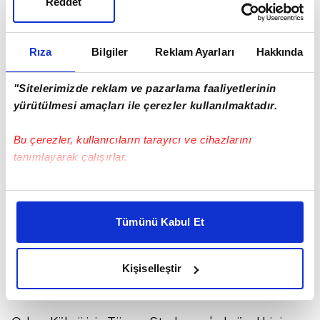
Reddet
Bilgilendirme | Orkun Kökçü
🔗
https://t.co/TTHgngAHod
Rıza
Bilgiler
Reklam Ayarları
Hakkında
pic.twitter.com/VYPo2u1hwr
&mdash; Beşiktaş JK (@Besiktas)
July 11, 2025
"Sitelerimizde reklam ve pazarlama faaliyetlerinin
yürütülmesi amaçları ile çerezler kullanılmaktadır.
Bu çerezler, kullanıcıların tarayıcı ve cihazlarını
Siyah beyazlılar, milli futbolcuyla 1+4 yıllık sözleşme
tanımlayarak çalışırlar.
imzalayacak.
Bu çerezlere izin vermeniz halinde sizlere özel
Başkan
kişiselleştirilmiş reklamlar sunabilir, sayfalarımızda sizlere
Tümünü Kabul Et
Serdal Adalı
daha iyi reklam deneyimi yaşatabiliriz. Bunu yaparken
, Orkun Kökçü'nün yarın (12 Temmuz'da)
amacımızın size daha iyi bir reklam deneyimi sunmak
olduğunu ve sizlere en iyi içerikleri sunabilmek adına
İstanbul
Kişiselleştir
elimizden gelen çabayı gösterdiğimizi ve bu noktada,
'da olacağını açıkladı.
reklamların maliyetlerimizi karşılamak noktasında tek gelir
kalemimiz olduğunu sizlere hatırlatmak isteriz.