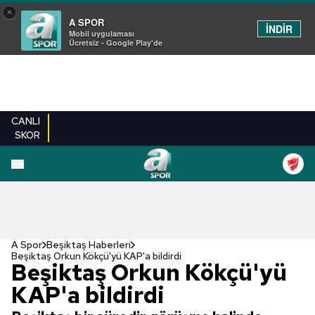
×
A SPOR
İNDİR
Mobil uygulaması
Ücretsiz - Google Play'de
CANLI
SKOR
A Spor
Beşiktaş Haberleri
Beşiktaş Orkun Kökçü'yü KAP'a bildirdi
Beşiktaş Orkun Kökçü'yü
KAP'a bildirdi