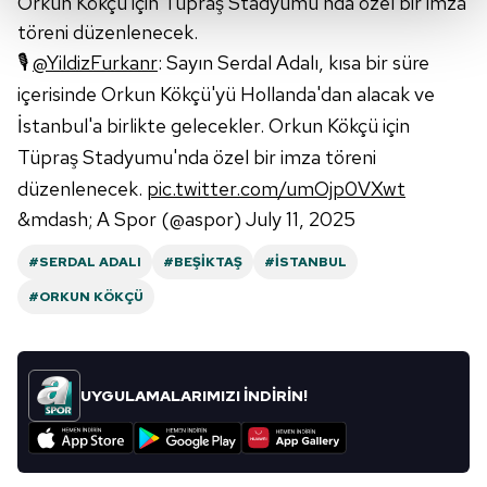
Orkun Kökçü için Tüpraş Stadyumu'nda özel bir imza
töreni düzenlenecek.
Her halükârda, kullanıcılar, bu çerezlere izin vermedikleri
🎙️
@YildizFurkanr
: Sayın Serdal Adalı, kısa bir süre
takdirde, kullanıcılara hedefli reklamlar
içerisinde Orkun Kökçü'yü Hollanda'dan alacak ve
gösterilmeyecektir."
İstanbul'a birlikte gelecekler. Orkun Kökçü için
Sizlere daha iyi bir hizmet sunabilmek için İnternet
Tüpraş Stadyumu'nda özel bir imza töreni
Sitemizde kendimize ve üçüncü kişilere ait çerezler
düzenlenecek.
pic.twitter.com/umOjp0VXwt
kullanılmaktadır. Bu çerezler vasıtasıyla çeşitli kişisel
&mdash; A Spor (@aspor)
July 11, 2025
verileriniz işlenmekte olup gerekli olan çerezler bilgi
toplumu hizmetlerinin sunulması amacıyla
#SERDAL ADALI
#BEŞIKTAŞ
#İSTANBUL
kullanılmaktadır. Diğer çerezler, sitemizin daha işlevsel
#ORKUN KÖKÇÜ
kılınması ve kişiselleştirilmesi ve sizlere yönelik
reklam/pazarlama faaliyetlerinin yapılması, amaçlarıyla
sınırlı olarak açık rızanız dahilinde kullanılacaktır.
UYGULAMALARIMIZI İNDİRİN!
Çerezlere ilişkin tercihlerinizi aşağıda yer alan panel
vasıtasıyla belirleyebilirsiniz. Çerezlere ilişkin detaylı bilgi
için Ayarlar butonuna tıklayabilir,
Çerez Bilgilendirme
Metnimizi
ziyaret edebilirsiniz.