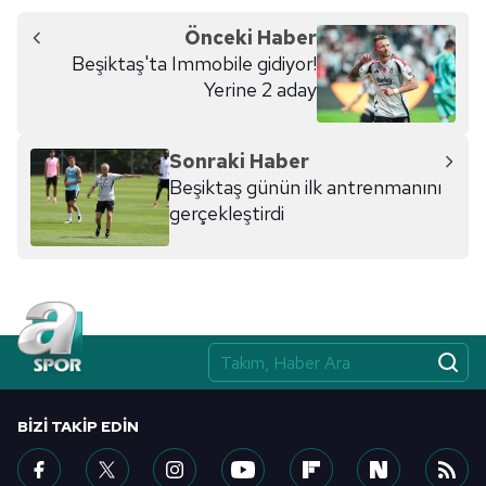
Önceki Haber
6698 sayılı Kişisel Verilerin Korunması Kanunu uyarınca
Beşiktaş'ta Immobile gidiyor!
hazırlanmış Aydınlatma Metnimizi okumak ve sitemizde
Yerine 2 aday
ilgili mevzuata uygun olarak kullanılan çerezlerle ilgili bilgi
almak için lütfen
tıklayınız
.
Sonraki Haber
Beşiktaş günün ilk antrenmanını
gerçekleştirdi
BIZI TAKIP EDIN