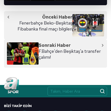
kalemimiz olduğunu sizlere hatırlatmak isteriz.
Her halükârda, kullanıcılar, bu çerezlere izin vermedikleri
Önceki Haber
takdirde, kullanıcılara hedefli reklamlar
Fenerbahçe Beko-Beşiktaş
gösterilmeyecektir."
Fibabanka final maçı bilgileri
Sizlere daha iyi bir hizmet sunabilmek için İnternet
Sitemizde kendimize ve üçüncü kişilere ait çerezler
Sonraki Haber
kullanılmaktadır. Bu çerezler vasıtasıyla çeşitli kişisel
F.Bahçe'den Beşiktaş'a transfer
verileriniz işlenmekte olup gerekli olan çerezler bilgi
çalımı!
toplumu hizmetlerinin sunulması amacıyla
kullanılmaktadır. Diğer çerezler, sitemizin daha işlevsel
kılınması ve kişiselleştirilmesi ve sizlere yönelik
reklam/pazarlama faaliyetlerinin yapılması, amaçlarıyla
sınırlı olarak açık rızanız dahilinde kullanılacaktır.
Çerezlere ilişkin tercihlerinizi aşağıda yer alan panel
vasıtasıyla belirleyebilirsiniz. Çerezlere ilişkin detaylı bilgi
BIZI TAKIP EDIN
için Ayarlar butonuna tıklayabilir,
Çerez Bilgilendirme