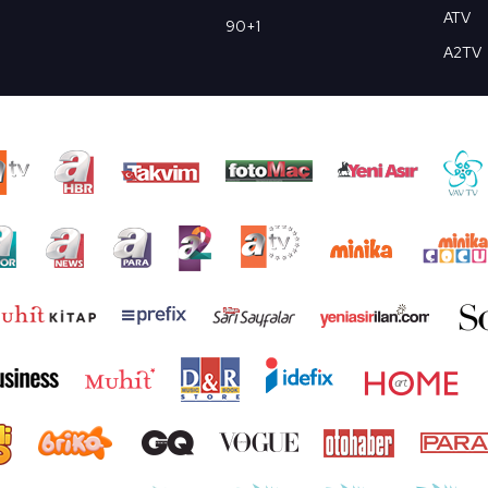
ATV
90+1
A2TV