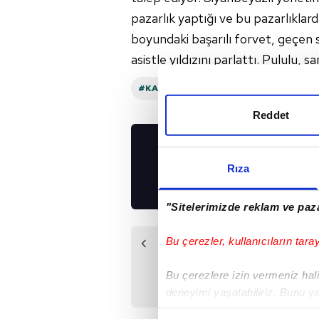
pazarlık yaptığı ve bu pazarlıklard
boyundaki başarılı forvet, geçen 
asistle yıldızını parlattı. Pululu, 
#KARA KARTAL
#POLONYA
Reddet
UYGULAMALARIMIZ
Rıza
İNDİRİN!
"Sitelerimizde reklam ve paza
Bu çerezler, kullanıcıların tara
Önceki Haber
Beşiktaş'ta Frank
Bu çerezlere izin vermeniz halin
Anguissa sesleri!
deneyimi yaşatabiliriz. Bunu y
içerikleri sunabilmek adına el