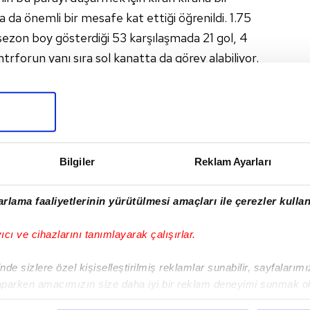
a da önemli bir mesafe kat ettiği öğrenildi. 1.75
sezon boy gösterdiği 53 karşılaşmada 21 gol, 4
santrforun yanı sıra sol kanatta da görev alabiliyor.
I
Bilgiler
Reklam Ayarları
rlama faaliyetlerinin yürütülmesi amaçları ile çerezler kullan
yıcı ve cihazlarını tanımlayarak çalışırlar.
Sonraki Haber
Beşiktaş yeni sezonda
de sizlere özel kişiselleştirilmiş reklamlar sunabilir, sayfalarım
giyeceği formaları
aparken amacımızın size daha iyi bir reklam deneyimi sunmak ol
tanıttı!
imizden gelen çabayı gösterdiğimizi ve bu noktada, reklamların ma