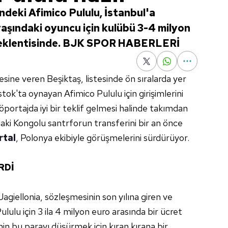
indeki Afimico Pululu, İstanbul'a
yaşındaki oyuncu için kulübü 3-4 milyon
beklentisinde. BJK SPOR HABERLERİ
sine veren Beşiktaş, listesinde ön sıralarda yer
ystok'ta oynayan Afimico Pululu için girişimlerini
röportajda iyi bir teklif gelmesi halinde takımdan
ndaki Kongolu santrforun transferini bir an önce
rtal
, Polonya ekibiyle görüşmelerini sürdürüyor.
RDİ
giellonia, sözleşmesinin son yılına giren ve
ulu için 3 ila 4 milyon euro arasında bir ücret
in bu parayı düşürmek için kıran kırana bir