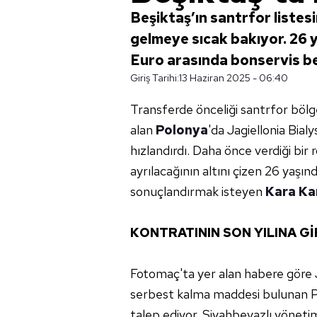
Beşiktaş’ın santrfor listes
gelmeye sıcak bakıyor. 26 
Euro arasında bonservis 
Giriş Tarihi:
13 Haziran 2025 - 06:40
Transferde önceliği santrfor bölge
alan
Polonya
'da Jagiellonia Bial
hızlandırdı. Daha önce verdiği bir 
ayrılacağının altını çizen 26 yaşı
sonuçlandırmak isteyen
Kara Ka
KONTRATININ SON YILINA Gİ
Fotomaç'ta yer alan habere göre Ja
serbest kalma maddesi bulunan Pul
talep ediyor. Siyahbeyazlı yönetim