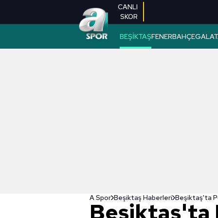
CANLI
SKOR
BEŞİKTAŞ
FENERBAHÇE
GALAT
A Spor
Beşiktaş Haberleri
Beşiktaş'ta P
Beşiktaş'ta 