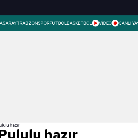
ASARAY
TRABZONSPOR
FUTBOL
BASKETBOL
VİDEO
CANLI YA
ululu hazır
Pululu hazır