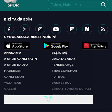
vasıtasıyla belirleyebilirsiniz. Çerezlere ilişkin detaylı bilgi
için Ayarlar butonuna tıklayabilir,
Çerez Bilgilendirme
Metnimizi
ziyaret edebilirsiniz.
BIZI TAKIP EDIN
6698 sayılı Kişisel Verilerin Korunması Kanunu uyarınca
hazırlanmış Aydınlatma Metnimizi okumak ve sitemizde
UYGULAMALARIMIZI İNDİRİN!
ilgili mevzuata uygun olarak kullanılan çerezlerle ilgili bilgi
almak için lütfen
tıklayınız
.
ANASAYFA
BEŞİKTAŞ
A SPOR CANLI YAYIN
GALATASARAY
A SPOR RADYO
FENERBAHÇE
HABERLER
TRABZONSPOR
CANLI SKOR
FUTBOL
YAZARLAR
BASKETBOL
GALERİ
ZİRAAT TÜRKİYE KUPASI
VİDEO
DİĞER SPORLAR
TÜMÜ
PROGRAMLAR
VIDEO