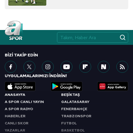
almak için lütfen
tıklayınız
.
BIZI TAKIP EDIN
UYGULAMALARIMIZI İNDİRİN!
ANASAYFA
BEŞİKTAŞ
A SPOR CANLI YAYIN
GALATASARAY
A SPOR RADYO
FENERBAHÇE
HABERLER
TRABZONSPOR
CANLI SKOR
FUTBOL
YAZARLAR
BASKETBOL