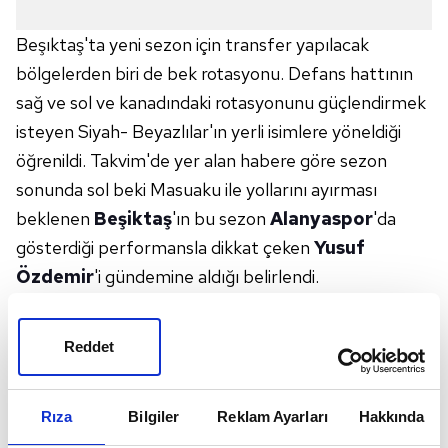
Beşıktaş'ta yeni sezon için transfer yapılacak
bölgelerden biri de bek rotasyonu. Defans hattının
sağ ve sol ve kanadındaki rotasyonunu güçlendirmek
isteyen Siyah- Beyazlılar'ın yerli isimlere yöneldiği
öğrenildi. Takvim'de yer alan habere göre sezon
sonunda sol beki Masuaku ile yollarını ayırması
beklenen
Beşiktaş
'ın bu sezon
Alanyaspor
'da
gösterdiği performansla dikkat çeken
Yusuf
Özdemir
'i gündemine aldığı belirlendi.
6 GOLE KATKI SAĞLADI
Kartal'ın sezon sonunda 24 yaşındaki sol bek için
Reddet
Akdeniz
ekibiyle görüşmelerde bulunup teklifini
iletmesi bekleniyor. 2028 yılına kadar kontratı
Rıza
Bilgiler
Reklam Ayarları
Hakkında
bulunan Yusuf bu sezon çıktığı 31 maçta 4 gol, 2