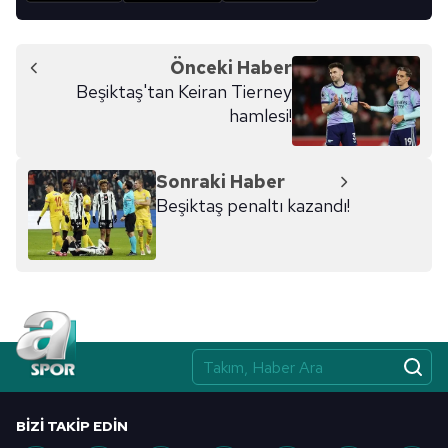
Önceki Haber
Beşiktaş'tan Keiran Tierney
hamlesi!
Sonraki Haber
Beşiktaş penaltı kazandı!
BIZI TAKIP EDIN