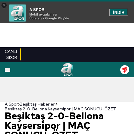
×
A SPOR
İNDİR
Mobil uygulaması
Ücretsiz - Google Play'de
CANLI
SKOR
A Spor
Beşiktaş Haberleri
Beşiktaş 2-0-Bellona Kaysersipor | MAÇ SONUCU-ÖZET
Beşiktaş 2-0-Bellona
Kaysersipor | MAÇ