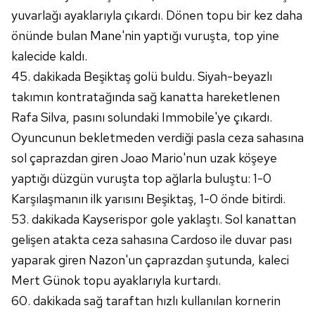
Metnimizi
ziyaret edebilirsiniz.
yuvarlağı ayaklarıyla çıkardı. Dönen topu bir kez daha
önünde bulan Mane'nin yaptığı vuruşta, top yine
6698 sayılı Kişisel Verilerin Korunması Kanunu uyarınca
kalecide kaldı.
hazırlanmış Aydınlatma Metnimizi okumak ve sitemizde
45. dakikada Beşiktaş golü buldu. Siyah-beyazlı
ilgili mevzuata uygun olarak kullanılan çerezlerle ilgili bilgi
almak için lütfen
tıklayınız
.
takımın kontratağında sağ kanatta hareketlenen
Rafa Silva, pasını solundaki Immobile'ye çıkardı.
Oyuncunun bekletmeden verdiği pasla ceza sahasına
sol çaprazdan giren Joao Mario'nun uzak köşeye
yaptığı düzgün vuruşta top ağlarla buluştu: 1-0
Karşılaşmanın ilk yarısını Beşiktaş, 1-0 önde bitirdi.
53. dakikada Kayserispor gole yaklaştı. Sol kanattan
gelişen atakta ceza sahasına Cardoso ile duvar pası
yaparak giren Nazon'un çaprazdan şutunda, kaleci
Mert Günok topu ayaklarıyla kurtardı.
60. dakikada sağ taraftan hızlı kullanılan kornerin