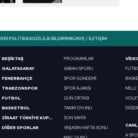
VERI POLITIKASI
GIZLILIK BILDIRIMI
KÜNYE / İLETIŞIM
BEŞİKTAŞ
PROGRAMLAR
VIDE
GALATASARAY
SABAH SPORU
FUTB
FENERBAHÇE
SPOR GÜNDEMİ
BASK
TRABZONSPOR
SPOR AJANSI
MİLLİ
FUTBOL
GÜN ORTASI
VOLE
BASKETBOL
TAKIM OYUNU
DİĞE
ZİRAAT TÜRKİYE KUPASI
SON SAYFA
CANL
DİĞER SPORLAR
YAŞASIN HAFTA SONU
A SP
MAÇ GÜNÜ