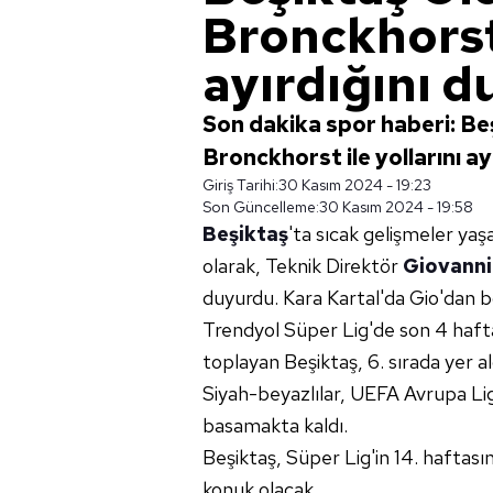
Bronckhorst 
ayırdığını d
Son dakika spor haberi: Be
Bronckhorst ile yollarını ay
Giriş Tarihi:
30 Kasım 2024 - 19:23
Son Güncelleme:
30 Kasım 2024 - 19:58
Beşiktaş
'ta sıcak gelişmeler ya
olarak, Teknik Direktör
Giovanni
duyurdu. Kara Kartal'da Gio'dan 
Trendyol Süper Lig'de son 4 haf
toplayan Beşiktaş, 6. sırada yer al
Siyah-beyazlılar, UEFA Avrupa Ligi
basamakta kaldı.
Beşiktaş, Süper Lig'in 14. haftas
konuk olacak.