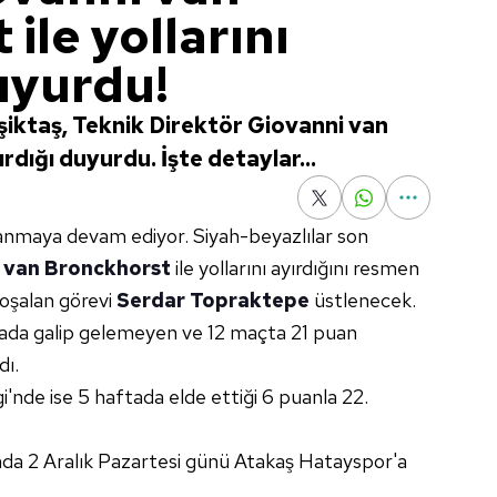
ile yollarını
uyurdu!
şiktaş, Teknik Direktör Giovanni van
ırdığı duyurdu. İşte detaylar...
şanmaya devam ediyor. Siyah-beyazlılar son
 van Bronckhorst
ile yollarını ayırdığını resmen
boşalan görevi
Serdar Topraktepe
üstlenecek.
tada galip gelemeyen ve 12 maçta 21 puan
dı.
'nde ise 5 haftada elde ettiği 6 puanla 22.
ında 2 Aralık Pazartesi günü Atakaş Hatayspor'a