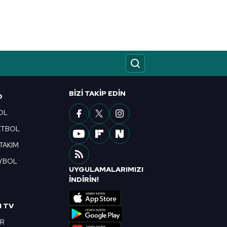
BIZI TAKIP EDIN
O
OL
ETBOL
 TAKIM
YBOL
UYGULAMALARIMIZI
R
İNDİRİN!
I TV
OR