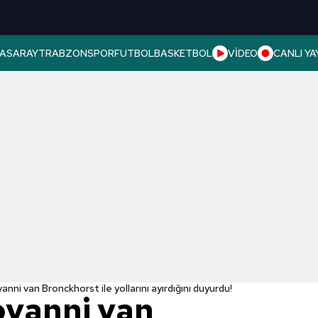
ASARAY
TRABZONSPOR
FUTBOL
BASKETBOL
VİDEO
CANLI YA
nni van Bronckhorst ile yollarını ayırdığını duyurdu!
ovanni van