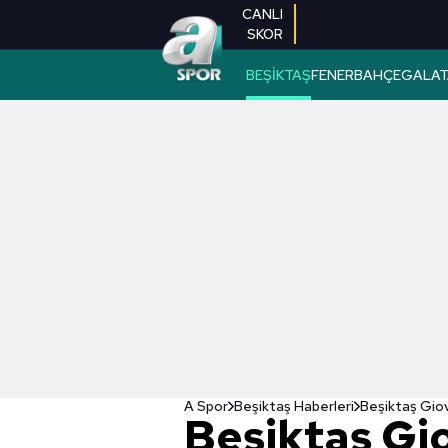
CANLI
SKOR
BEŞİKTAŞ
FENERBAHÇE
GALAT
A Spor
Beşiktaş Haberleri
Beşiktaş Giova
Beşiktaş Gi