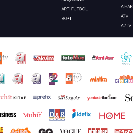
A HA
ARTI FUTBOL
ATV
90+1
A2TV