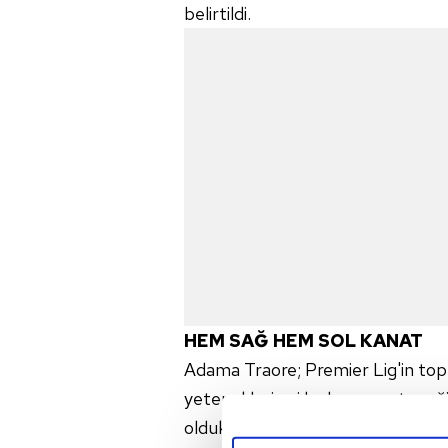
belirtildi.
HEM SAĞ HEM SOL KANAT
Adama Traore; Premier Lig'in topl
yetenekleri ani hızlanma yeteneğiy
oldukça iyi. Ofansif katkıları, öze