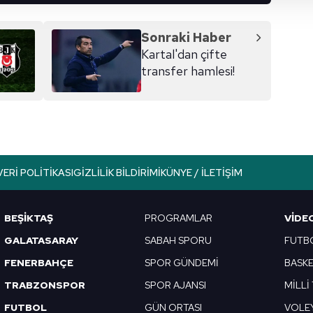
 çerezler, sitemizin daha işlevsel kılınması ve kişiselleştirilmes
 yapılması, amaçlarıyla sınırlı olarak açık rızanız dahilinde kulla
Sonraki Haber
Kartal'dan çifte
aşağıda yer alan panel vasıtasıyla belirleyebilirsiniz. Çerezlere iliş
transfer hamlesi!
lgilendirme Metnimizi
ziyaret edebilirsiniz.
Korunması Kanunu uyarınca hazırlanmış Aydınlatma Metnimizi okum
 çerezlerle ilgili bilgi almak için lütfen
tıklayınız
.
VERI POLITIKASI
GIZLILIK BILDIRIMI
KÜNYE / İLETIŞIM
BEŞİKTAŞ
PROGRAMLAR
VIDE
GALATASARAY
SABAH SPORU
FUTB
FENERBAHÇE
SPOR GÜNDEMİ
BASK
TRABZONSPOR
SPOR AJANSI
MİLLİ
FUTBOL
GÜN ORTASI
VOLE