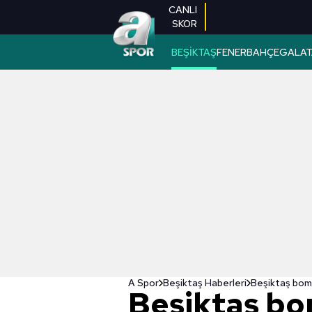
CANLI
SKOR
BEŞİKTAŞ
FENERBAHÇE
GALAT
A Spor
Beşiktaş Haberleri
Beşiktaş bomb
Beşiktaş bo