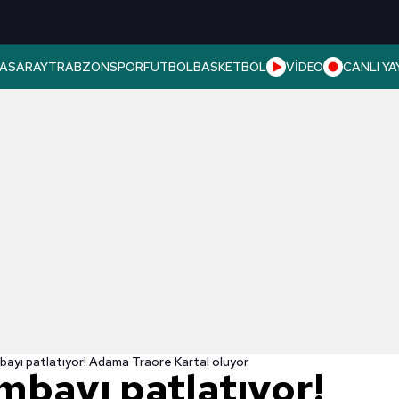
ASARAY
TRABZONSPOR
FUTBOL
BASKETBOL
VİDEO
CANLI YA
ayı patlatıyor! Adama Traore Kartal oluyor
mbayı patlatıyor!