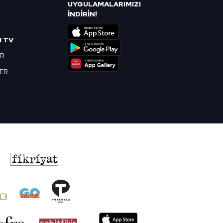
UYGULAMALARIMIZI
R
İNDİRİN!
I TV
OR
BER