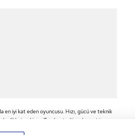
a en iyi kat eden oyuncusu. Hızı, gücü ve teknik
le dikkat çekiyor. Top kontrolü ve becerisi
llikle kontrataklarda ve kanat organizasyonlarında