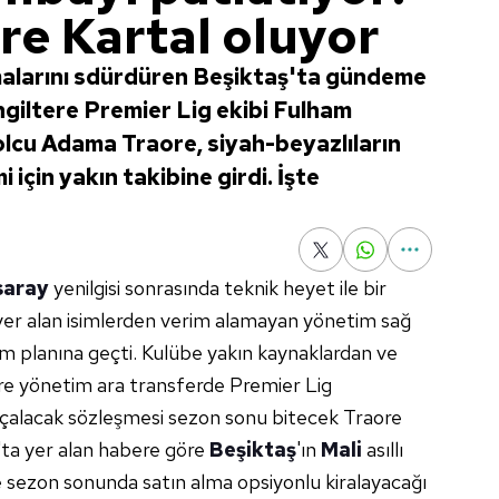
e Kartal oluyor
malarını sdürdüren Beşiktaş'ta gündeme
İngiltere Premier Lig ekibi Fulham
olcu Adama Traore, siyah-beyazlıların
için yakın takibine girdi. İşte
saray
yenilgisi sonrasında teknik heyet ile bir
yer alan isimlerden verim alamayan yönetim sağ
ylem planına geçti. Kulübe yakın kaynaklardan ve
göre yönetim ara transferde Premier Lig
nı çalacak sözleşmesi sezon sonu bitecek Traore
ç'ta yer alan habere göre
Beşiktaş
'ın
Mali
asıllı
 sezon sonunda satın alma opsiyonlu kiralayacağı