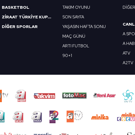
BASKETBOL
TAKIM OYUNU
DİĞE
ZİRAAT TÜRKİYE KUPASI
SON SAYFA
CANL
DİĞER SPORLAR
YAŞASIN HAFTA SONU
A SP
MAÇ GÜNÜ
A HA
ARTI FUTBOL
ATV
90+1
A2TV