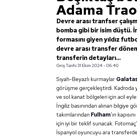
Adama Traor
Devre arası tranfser çalış
bomba gibi bir isim düştü. 
formasını giyen yıldız futb
devre arası transfer dönemi 
transferin detayları...
Giriş Tarihi:
31 Ekim 2024 - 06:40
Sıyah-Beyazlı kurmaylar
Galata
görüşme gerçekleştirdi. Kadroda 
ve sol kanat bölgeleri için acil e
İngiliz basınından alınan bilgiye 
takımlarından
Fulham
'ın kapısı
için iyi bir teklif sunacak. Fotoma
İspanyol oyuncuyu ara transferde