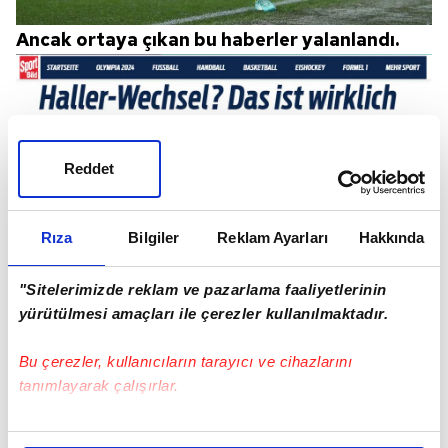
Ancak ortaya çıkan bu haberler yalanlandı.
Reddet
Rıza
Bilgiler
Reklam Ayarları
Hakkında
"Sitelerimizde reklam ve pazarlama faaliyetlerinin
yürütülmesi amaçları ile çerezler kullanılmaktadır.
SportBild'in haberine göre Haller'in
Bu çerezler, kullanıcıların tarayıcı ve cihazlarını
menajerinin Beşiktaş yöneticileriyle transfer
tanımlayarak çalışırlar.
görüşmeleri yaptığı yalanlandı.
Bu çerezlere izin vermeniz halinde sizlere özel