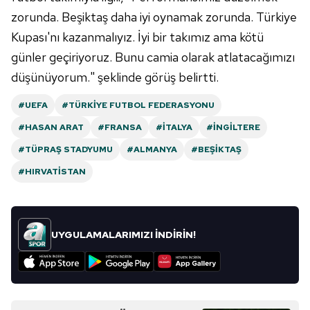
zorunda. Beşiktaş daha iyi oynamak zorunda. Türkiye
Kupası'nı kazanmalıyız. İyi bir takımız ama kötü
günler geçiriyoruz. Bunu camia olarak atlatacağımızı
düşünüyorum." şeklinde görüş belirtti.
#UEFA
#TÜRKIYE FUTBOL FEDERASYONU
#HASAN ARAT
#FRANSA
#İTALYA
#İNGILTERE
#TÜPRAŞ STADYUMU
#ALMANYA
#BEŞIKTAŞ
#HIRVATISTAN
UYGULAMALARIMIZI İNDİRİN!