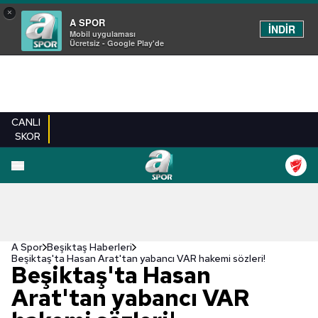
×
A SPOR
İNDİR
Mobil uygulaması
Ücretsiz - Google Play'de
CANLI
SKOR
A Spor
Beşiktaş Haberleri
Beşiktaş'ta Hasan Arat'tan yabancı VAR hakemi sözleri!
Beşiktaş'ta Hasan
Arat'tan yabancı VAR