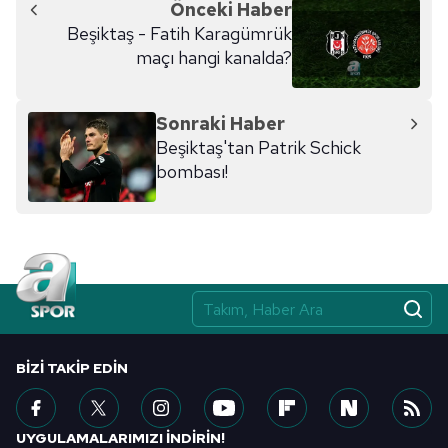
Önceki Haber
Beşiktaş - Fatih Karagümrük
maçı hangi kanalda?
Sonraki Haber
Beşiktaş'tan Patrik Schick
bombası!
BIZI TAKIP EDIN
UYGULAMALARIMIZI İNDİRİN!