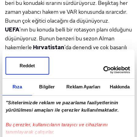
beri bu konudaki ısrarını sürdürüyoruz. Beşiktaş her
zaman yabancı hakem ve VAR konusunda ısrarcıdır.
Bunun çok eğitici olacağını da düşünüyoruz.
UEFA
'nın bu konuda belli bir rotasyon planı olduğunu
düşünüyoruz. Bunun benzeri bu sezon Alman
hakemlerle
Hırvatistan
'da denendi ve çok başarılı
sonuçlar verdi. Bu tartışmaların bitmesi lazım. Halk
bundan sıkıldı. Son 4 ayda Türk spor tarihinde ender
Reddet
rastlanan çok büyük sıkıntılar yaşandı."
TFF SEÇİMLERİ
Rıza
Bilgiler
Reklam Ayarları
Hakkında
Hasan Arat, 18 Temmuz olarak açıklanan TFF
seçimlerinin öne alınmasını istediklerini dile getirdi.
"Sitelerimizde reklam ve pazarlama faaliyetlerinin
Türk futbolundaki sorunlara değinen Arat, "TFF
yürütülmesi amaçları ile çerezler kullanılmaktadır.
seçimlerinin 18 Temmuz'da değil çok daha erken
Bu çerezler, kullanıcıların tarayıcı ve cihazlarını
yapılması düşüncesindeyiz. Bunun için bütün
tanımlayarak çalışırlar.
kulüpler imzalarını vermeye başladı. Biz de