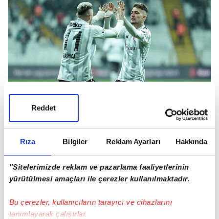
Reddet
REBIC'E VERONA TALİP
Fanatik'in haberine göre; büyük beklentilerle
Rıza
Bilgiler
Reklam Ayarları
Hakkında
Beşiktaş'a transfer olan Ante Rebic, performansıyla
"Sitelerimizde reklam ve pazarlama faaliyetlerinin
hayal kırıklığı yaşattı. Siyah-Beyazlılar'ın gelecek
yürütülmesi amaçları ile çerezler kullanılmaktadır.
sezon yola devam etmek istemediği Hırvat yıldıza,
İtalya'dan Hellas Verona'nın yakın takip yaptığı
Bu çerezler, kullanıcıların tarayıcı ve cihazlarını
ortaya çıktı.
tanımlayarak çalışırlar.