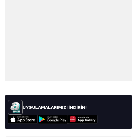
UYGULAMALARIMIZI İNDİRİN!