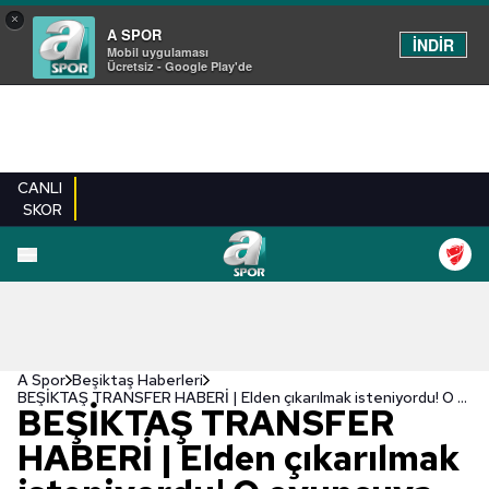
×
A SPOR
İNDİR
Mobil uygulaması
Ücretsiz - Google Play'de
CANLI
SKOR
A Spor
Beşiktaş Haberleri
BEŞİKTAŞ TRANSFER HABERİ | Elden çıkarılmak isteniyordu! O oyuncuya talip çıktı
BEŞİKTAŞ TRANSFER
HABERİ | Elden çıkarılmak