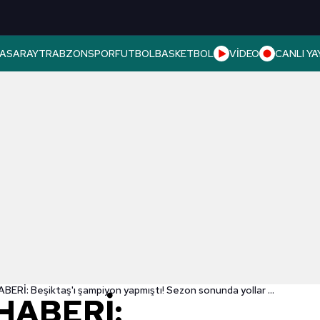
ASARAY
TRABZONSPOR
FUTBOL
BASKETBOL
VİDEO
CANLI YA
TRANSFER HABERİ: Beşiktaş'ı şampiyon yapmıştı! Sezon sonunda yollar ayrılıyor
HABERİ: