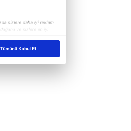
ızda sizlere daha iyi reklam
duğunu ve sizlere en iyi
liyetlerimizi karşılamak
Tümünü Kabul Et
ar gösterilmeyecektir."
çerezler kullanılmaktadır. Bu
u hizmetlerinin sunulması
i ve sizlere yönelik
nılacaktır.
kin detaylı bilgi için Ayarlar
ak ve sitemizde ilgili