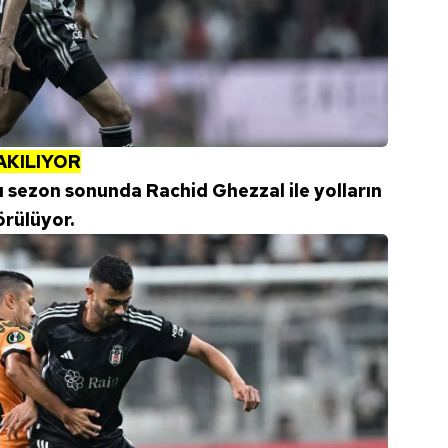
AKILIYOR
ı sezon sonunda Rachid Ghezzal ile yolların
örülüyor.