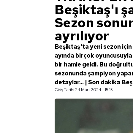
Beşiktaş'ı 
Sezon sonun
ayrılıyor
Beşiktaş'ta yeni sezon için
ayında birçok oyuncusuyla 
bir hamle geldi. Bu doğrult
sezonunda şampiyon yapan o 
detaylar... | Son dakika Be
Giriş Tarihi:
24 Mart 2024 - 15:15