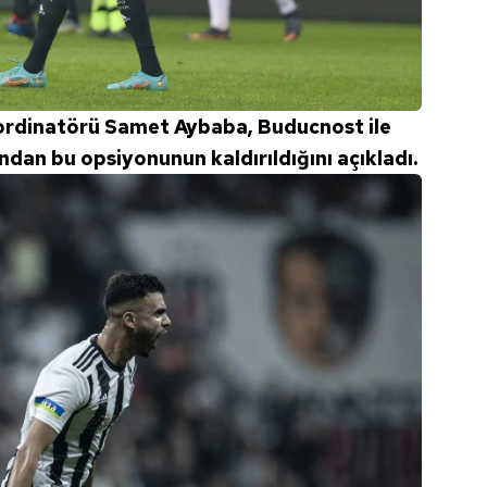
 çerezlerle ilgili bilgi almak için lütfen
tıklayınız
.
oordinatörü Samet Aybaba, Buducnost ile
ndan bu opsiyonunun kaldırıldığını açıkladı.