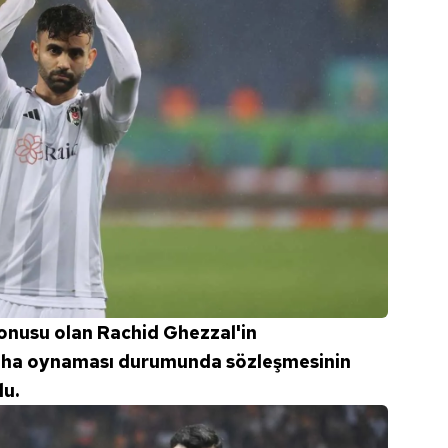
onusu olan Rachid Ghezzal'in
aha oynaması durumunda sözleşmesinin
u.