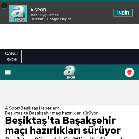
×
A SPOR
İNDİR
Mobil uygulaması
Ücretsiz - Google Play'de
CANLI
SKOR
A Spor
Beşiktaş Haberleri
Beşiktaş'ta Başakşehir maçı hazırlıkları sürüyor
Beşiktaş'ta Başakşehir
maçı hazırlıkları sürüyor