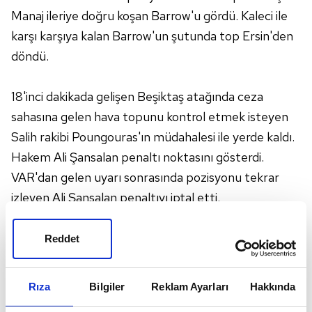
Manaj ileriye doğru koşan Barrow'u gördü. Kaleci ile
karşı karşıya kalan Barrow'un şutunda top Ersin'den
döndü.
18'inci dakikada gelişen Beşiktaş atağında ceza
sahasına gelen hava topunu kontrol etmek isteyen
Salih rakibi Poungouras'ın müdahalesi ile yerde kaldı.
Hakem Ali Şansalan penaltı noktasını gösterdi.
VAR'dan gelen uyarı sonrasında pozisyonu tekrar
izleyen Ali Şansalan penaltıyı iptal etti.
41'inci dakikada yay üzerinde topla buluşan Manaj'ın
Reddet
sol ayağının üstüyle sağ köşeye yerden düzgün
vurdu, kaleci Ersin topu kontrol etmeyi başardı.
Rıza
Bilgiler
Reklam Ayarları
Hakkında