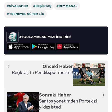
#SIVASSPOR
#BEŞIKTAŞ
#REY MANAJ
#TRENDYOL SÜPER LIG
UYGULAMALARIMIZI İNDİRİN!
Önceki Haber
Beşiktaş'ta Pendikspor mesaisi!
Sonraki Haber
Santos yönetimden Portekizli
yıldızı istedi!