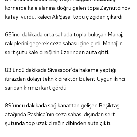
kornerde kale alanına doğru gelen topa Zaynutdinov
Sizlere daha iyi bir hizmet sunabilmek için İnternet
Sitemizde kendimize ve üçüncü kişilere ait çerezler
kafayı vurdu, kaleci Ali Şaşal topu çizgiden çıkardı.
kullanılmaktadır. Bu çerezler vasıtasıyla çeşitli kişisel
verileriniz işlenmekte olup gerekli olan çerezler bilgi
65'inci dakikada orta sahada topla buluşan Manaj,
toplumu hizmetlerinin sunulması amacıyla
rakiplerini geçerek ceza sahası içine girdi. Manaj'ın
kullanılmaktadır. Diğer çerezler, sitemizin daha işlevsel
kılınması ve kişiselleştirilmesi ve sizlere yönelik
sert şutu kale direğinin üzerinden auta gitti.
reklam/pazarlama faaliyetlerinin yapılması, amaçlarıyla
sınırlı olarak açık rızanız dahilinde kullanılacaktır.
83'üncü dakikada Sivasspor'da hakeme yaptığı
itirazdan dolayı teknik direktör Bülent Uygun ikinci
Çerezlere ilişkin tercihlerinizi aşağıda yer alan panel
sarıdan kırmızı kart gördü.
vasıtasıyla belirleyebilirsiniz. Çerezlere ilişkin detaylı bilgi
için Ayarlar butonuna tıklayabilir,
Çerez Bilgilendirme
Metnimizi
ziyaret edebilirsiniz.
89'uncu dakikada sağ kanattan gelişen Beşiktaş
atağında Rashica'nın ceza sahası dışından sert
6698 sayılı Kişisel Verilerin Korunması Kanunu uyarınca
şutunda top uzak direğin dibinden auta çıktı.
hazırlanmış Aydınlatma Metnimizi okumak ve sitemizde
ilgili mevzuata uygun olarak kullanılan çerezlerle ilgili bilgi