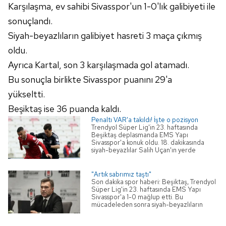
almak için lütfen
tıklayınız
.
Karşılaşma, ev sahibi Sivasspor'un 1-0'lık galibiyeti ile
sonuçlandı.
Siyah-beyazlıların galibiyet hasreti 3 maça çıkmış
oldu.
Ayrıca Kartal, son 3 karşılaşmada gol atamadı.
Bu sonuçla birlikte Sivasspor puanını 29'a
yükseltti.
Beşiktaş ise 36 puanda kaldı.
Penaltı VAR'a takıldı! İşte o pozisyon
Trendyol Süper Lig'in 23. haftasında
Beşiktaş deplasmanda EMS Yapı
Sivasspor'a konuk oldu. 18. dakikasında
siyah-beyazlılar Salih Uçan'ın yerde
kalması sonucu penaltı kazandı. Hakem Ali
Şansalan, pozisyonu VAR'da izledi ve
kararını değiştirdi. İşte o pozisyon... |
"Artık sabrımız taştı"
Beşiktaş haberleri (BJK spor haberi)
Son dakika spor haberi: Beşiktaş, Trendyol
Süper Lig'in 23. haftasında EMS Yapı
Sivasspor'a 1-0 mağlup etti. Bu
mücadeleden sonra siyah-beyazlıların
Futbol Şube Sorumlusu Feyyaz Uçar
açıklamalarda bulundu. İşte detaylar...