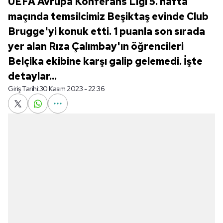
UEFA Avrupa Konferans Ligi 5. hafta
maçında temsilcimiz Beşiktaş evinde Club
Brugge'yi konuk etti. 1 puanla son sırada
yer alan Rıza Çalımbay'ın öğrencileri
Belçika ekibine karşı galip gelemedi. İşte
detaylar...
Giriş Tarihi:
30 Kasım 2023 - 22:36