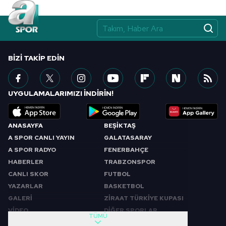
BIZI TAKIP EDIN
UYGULAMALARIMIZI İNDİRİN!
ANASAYFA
BEŞİKTAŞ
A SPOR CANLI YAYIN
GALATASARAY
A SPOR RADYO
FENERBAHÇE
HABERLER
TRABZONSPOR
CANLI SKOR
FUTBOL
YAZARLAR
BASKETBOL
GALERİ
ZİRAAT TÜRKİYE KUPASI
VİDEO
DİĞER SPORLAR
TÜMÜ