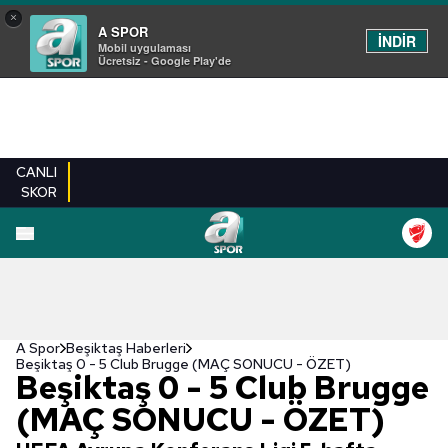
×
A SPOR
İNDİR
Mobil uygulaması
Ücretsiz - Google Play'de
CANLI
SKOR
A Spor
Beşiktaş Haberleri
Beşiktaş 0 - 5 Club Brugge (MAÇ SONUCU - ÖZET)
Beşiktaş 0 - 5 Club Brugge
(MAÇ SONUCU - ÖZET)