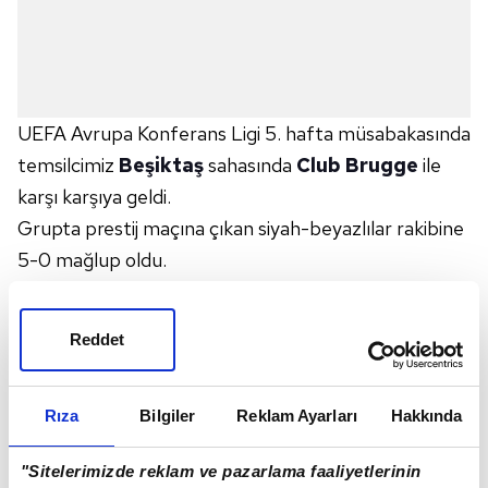
UEFA Avrupa Konferans Ligi 5. hafta müsabakasında
temsilcimiz
Beşiktaş
sahasında
Club Brugge
ile
karşı karşıya geldi.
Grupta prestij maçına çıkan siyah-beyazlılar rakibine
5-0 mağlup oldu.
Maçta gol perdesini misafir takımda 4. dakikada
Casper Nielsen açtı.
Reddet
Thiago 14. dakikada farkı 2'ye çıkaran golü atarken
47. dakikada ise kendisinin ikinci takımının üçüncü
golünü kaydetti.
Rıza
Bilgiler
Reklam Ayarları
Hakkında
3 dakika sonra 50. dakikada Onyedika skoru 4-0
"Sitelerimizde reklam ve pazarlama faaliyetlerinin
yaptı.