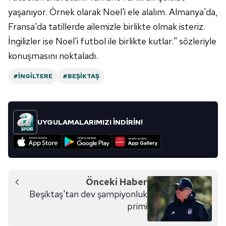
reklam/pazarlama faaliyetlerinin yapılması, amaçlarıyla
yaşanıyor. Örnek olarak Noel'i ele alalım. Almanya'da,
sınırlı olarak açık rızanız dahilinde kullanılacaktır.
Fransa'da tatillerde ailemizle birlikte olmak isteriz.
İngilizler ise Noel'i futbol ile birlikte kutlar." sözleriyle
Çerezlere ilişkin tercihlerinizi aşağıda yer alan panel
konuşmasını noktaladı.
vasıtasıyla belirleyebilirsiniz. Çerezlere ilişkin detaylı bilgi
için Ayarlar butonuna tıklayabilir,
Çerez Bilgilendirme
#İNGILTERE
#BEŞIKTAŞ
Metnimizi
ziyaret edebilirsiniz.
6698 sayılı Kişisel Verilerin Korunması Kanunu uyarınca
hazırlanmış Aydınlatma Metnimizi okumak ve sitemizde
UYGULAMALARIMIZI İNDİRİN!
ilgili mevzuata uygun olarak kullanılan çerezlerle ilgili bilgi
almak için lütfen
tıklayınız
.
Önceki Haber
Beşiktaş'tan dev şampiyonluk
primi