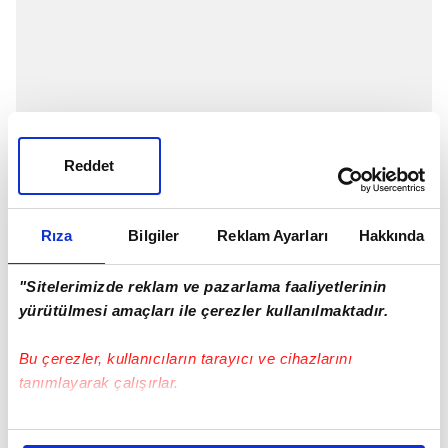
Reddet
Rıza
Bilgiler
Reklam Ayarları
Hakkında
"Sitelerimizde reklam ve pazarlama faaliyetlerinin
"TÜRKİYE'DE BAŞKANLARIN FİKİRLERİ VAR"
yürütülmesi amaçları ile çerezler kullanılmaktadır.
"Teknik direktörlüğün en sevdiğiniz yanı nedir?"
Bu çerezler, kullanıcıların tarayıcı ve cihazlarını
sorusuna Ismael, "Bunu söylemek zor, çok farklı bir
tanımlayarak çalışırlar.
iş. Almanya'da açık bir yapı ve sportif hedefle
mücadele ediyorsunuz.
İngiltere
ve Türkiye'de
Bu çerezlere izin vermeniz halinde sizlere özel