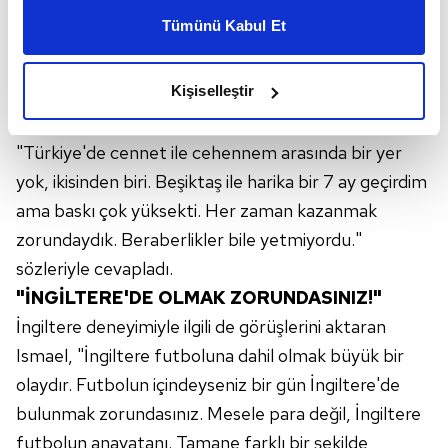
patron tamamen teknik direktör. Bir de fikirleri olan
kişiselleştirilmiş reklamlar sunabilir, sayfalarımızda sizlere
Tümünü Kabul Et
daha iyi reklam deneyimi yaşatabiliriz. Bunu yaparken
kulüp sahipleri ya da başkanlar var." cevabını verdi.
amacımızın size daha iyi bir reklam deneyimi sunmak
"TÜRKİYE'DE CENNET-CEHENNEM ARASI
olduğunu ve sizlere en iyi içerikleri sunabilmek adına
Kişiselleştir
YOK"
elimizden gelen çabayı gösterdiğimizi ve bu noktada,
Beşiktaş dönemiyle ilgili gelen soruyu ise Ismael,
reklamların maliyetlerimizi karşılamak noktasında tek gelir
"Türkiye'de cennet ile cehennem arasında bir yer
kalemimiz olduğunu sizlere hatırlatmak isteriz.
yok, ikisinden biri. Beşiktaş ile harika bir 7 ay geçirdim
Her halükârda, kullanıcılar, bu çerezlere izin vermedikleri
ama baskı çok yüksekti. Her zaman kazanmak
takdirde, kullanıcılara hedefli reklamlar
zorundaydık. Beraberlikler bile yetmiyordu."
gösterilmeyecektir."
sözleriyle cevapladı.
"İNGİLTERE'DE OLMAK ZORUNDASINIZ!"
Sizlere daha iyi bir hizmet sunabilmek için İnternet
Sitemizde kendimize ve üçüncü kişilere ait çerezler
İngiltere deneyimiyle ilgili de görüşlerini aktaran
kullanılmaktadır. Bu çerezler vasıtasıyla çeşitli kişisel
Ismael, "İngiltere futboluna dahil olmak büyük bir
verileriniz işlenmekte olup gerekli olan çerezler bilgi
olaydır. Futbolun içindeyseniz bir gün İngiltere'de
toplumu hizmetlerinin sunulması amacıyla
bulunmak zorundasınız. Mesele para değil, İngiltere
kullanılmaktadır. Diğer çerezler, sitemizin daha işlevsel
kılınması ve kişiselleştirilmesi ve sizlere yönelik
futbolun anavatanı. Tamane farklı bir şekilde