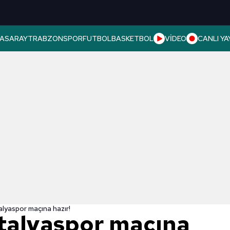
ASARAY
TRABZONSPOR
FUTBOL
BASKETBOL
VİDEO
CANLI YA
lyaspor maçına hazır!
talyaspor maçına