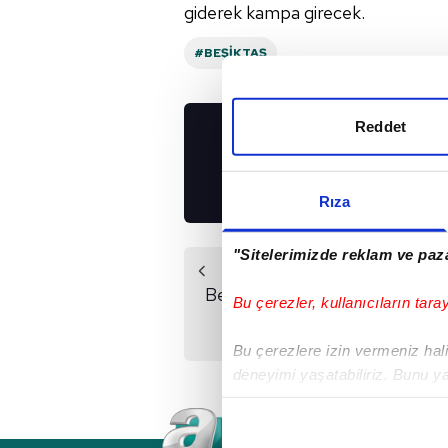
giderek kampa girecek.
#BEŞIKTAŞ
Reddet
UYGULAMALARIMIZ
İNDİRİN!
Rıza
"Sitelerimizde reklam ve paza
Önceki Haber
Beşiktaş zirve aşkına!
Bu çerezler, kullanıcıların tara
İşte Güneş'in 11'i
Bu çerezlere izin vermeniz halin
deneyimi yaşatabiliriz. Bunu y
içerikleri sunabilmek adına el
noktasında tek gelir kalemimiz 