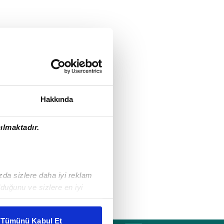
Hakkında
ılmaktadır.
ızda sizlere daha iyi reklam
duğunu ve sizlere en iyi
liyetlerimizi karşılamak
Tümünü Kabul Et