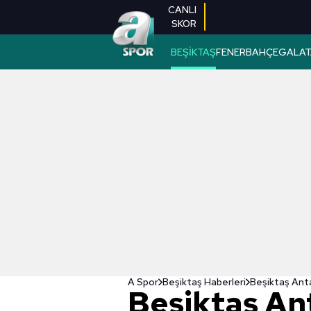
CANLI
SKOR
BEŞİKTAŞ
FENERBAHÇE
GALAT
A Spor
Beşiktaş Haberleri
Beşiktaş Anta
Beşiktaş An