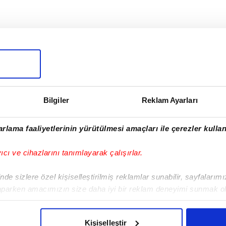
I
Bilgiler
Reklam Ayarları
rlama faaliyetlerinin yürütülmesi amaçları ile çerezler kullan
Sonraki Haber
Cenk Tosun'dan
yıcı ve cihazlarını tanımlayarak çalışırlar.
Mario Gomez'e
büyük övgü!
de sizlere özel kişiselleştirilmiş reklamlar sunabilir, sayfalarım
aparken amacımızın size daha iyi bir reklam deneyimi sunmak ol
imizden gelen çabayı gösterdiğimizi ve bu noktada, reklamların ma
olduğunu sizlere hatırlatmak isteriz.
Kişiselleştir