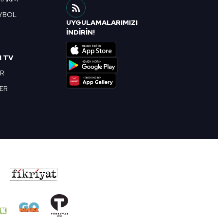
YBOL
UYGULAMALARIMIZI
R
İNDİRİN!
I TV
OR
BER