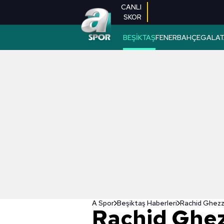
CANLI
SKOR
BEŞİKTAŞ
FENERBAHÇE
GALAT
A Spor
Beşiktaş Haberleri
Rachid Ghezz
Rachid Ghez