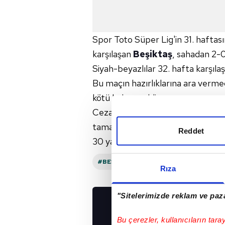
Spor Toto Süper Lig'in 31. hafta
karşılaşan
Beşiktaş
, sahadan 2-0'
Siyah-beyazlılar 32. hafta karşıla
Bu maçın hazırlıklarına ara verm
kötü haber geldi.
Cezayirli yıldız Ümraniyespor maç
tamamladı. Geçtiğimiz günlerde kul
Reddet
30 yaşındaki ismin Galatasaray der
#BEŞIKTAŞ
Rıza
"Sitelerimizde reklam ve paza
UYGULAMALARIMIZ
Bu çerezler, kullanıcıların tara
İNDİRİN!