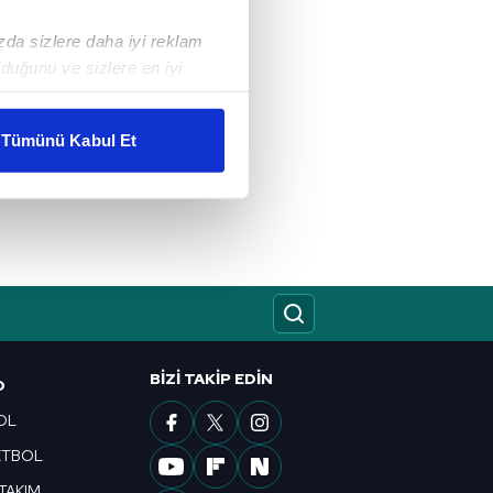
ızda sizlere daha iyi reklam
duğunu ve sizlere en iyi
liyetlerimizi karşılamak
Tümünü Kabul Et
ar gösterilmeyecektir."
çerezler kullanılmaktadır. Bu
u hizmetlerinin sunulması
i ve sizlere yönelik
nılacaktır.
kin detaylı bilgi için Ayarlar
BIZI TAKIP EDIN
O
OL
ak ve sitemizde ilgili
ETBOL
 TAKIM