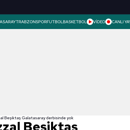
ASARAY
TRABZONSPOR
FUTBOL
BASKETBOL
VİDEO
CANLI YA
al Beşiktaş Galatasaray derbisinde yok
zal Beşiktaş