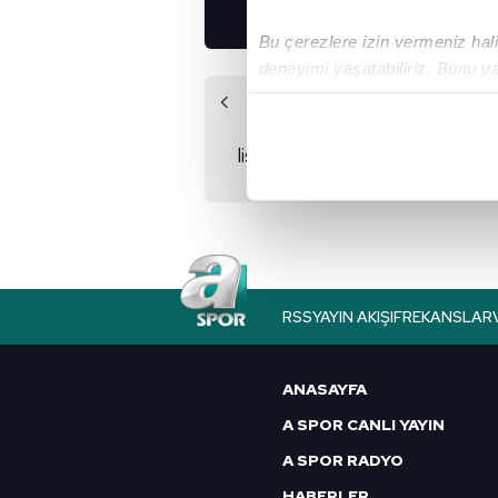
Bu çerezlere izin vermeniz halin
deneyimi yaşatabiliriz. Bunu y
içerikleri sunabilmek adına el
Önceki Haber
noktasında tek gelir kalemimiz 
Beşiktaş'ın
listesindeki James'e
Her halükârda, kullanıcılar, bu 
sürpriz talip
Sizlere daha iyi bir hizmet sun
çerezler vasıtasıyla çeşitli kiş
amacıyla kullanılmaktadır. Diğer
reklam/pazarlama faaliyetlerinin
RSS
YAYIN AKIŞI
FREKANSLAR
Çerezlere ilişkin tercihlerinizi 
butonuna tıklayabilir,
Çerez Bi
ANASAYFA
A SPOR CANLI YAYIN
6698 sayılı Kişisel Verilerin 
A SPOR RADYO
mevzuata uygun olarak kullanılan
HABERLER