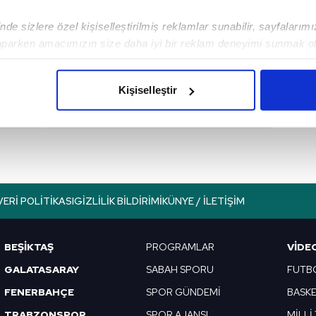
de sizlere özel kişiselleştirilmiş reklamlar sunabilir, sayfalarım
aparken amacımızın size daha iyi bir reklam deneyimi sunmak ol
imizden gelen çabayı gösterdiğimizi ve bu noktada, reklamların ma
Sonraki Haber
olduğunu sizlere hatırlatmak isteriz.
Derbi biletleri satışa
Kişiselleştir
çıkıyor!
çerezlere izin vermedikleri takdirde, kullanıcılara hedefli reklaml
abilmek için İnternet Sitemizde kendimize ve üçüncü kişilere ait 
isel verileriniz işlenmekte olup gerekli olan çerezler bilgi toplum
 çerezler, sitemizin daha işlevsel kılınması ve kişiselleştirilmes
 yapılması, amaçlarıyla sınırlı olarak açık rızanız dahilinde kulla
VERI POLITIKASI
GIZLILIK BILDIRIMI
KÜNYE / İLETIŞIM
aşağıda yer alan panel vasıtasıyla belirleyebilirsiniz. Çerezlere iliş
lgilendirme Metnimizi
ziyaret edebilirsiniz.
BEŞİKTAŞ
PROGRAMLAR
VIDE
GALATASARAY
SABAH SPORU
FUTB
Korunması Kanunu uyarınca hazırlanmış Aydınlatma Metnimizi okum
FENERBAHÇE
SPOR GÜNDEMİ
BASK
 çerezlerle ilgili bilgi almak için lütfen
tıklayınız
.
TRABZONSPOR
SPOR AJANSI
MİLLİ