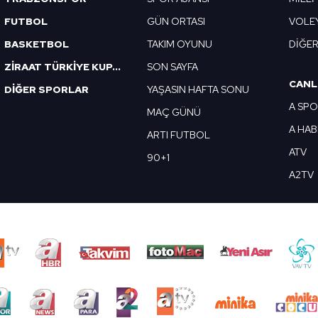
FUTBOL
GÜN ORTASI
VOLE
BASKETBOL
TAKIM OYUNU
DİĞE
ZİRAAT TÜRKİYE KUPASI
SON SAYFA
CANL
DİĞER SPORLAR
YAŞASIN HAFTA SONU
A SP
MAÇ GÜNÜ
A HA
ARTI FUTBOL
ATV
90+1
A2TV