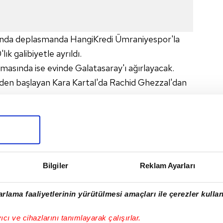
sında deplasmanda HangiKredi Ümraniyespor'la
lık galibiyetle ayrıldı.
şmasında ise evinde Galatasaray'ı ağırlayacak.
eden başlayan Kara Kartal'da Rachid Ghezzal'dan
ında kasığında ağrı hissetti ancak maçı bu şekilde
üp doktorları kontrollerini gerçekleştirdi.
bisinde oynama ihtimalinin olmadığı belirtildi.
Bilgiler
Reklam Ayarları
rlama faaliyetlerinin yürütülmesi amaçları ile çerezler kullan
I
yıcı ve cihazlarını tanımlayarak çalışırlar.