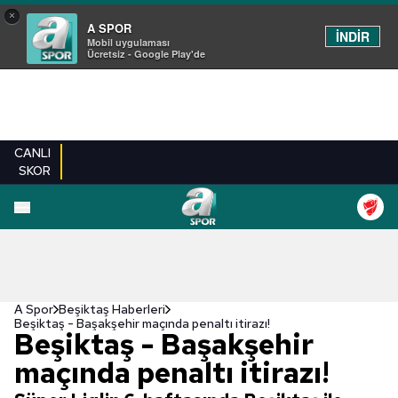
×
A SPOR
İNDİR
Mobil uygulaması
Ücretsiz - Google Play'de
CANLI
SKOR
A Spor
Beşiktaş Haberleri
Beşiktaş - Başakşehir maçında penaltı itirazı!
Beşiktaş - Başakşehir
maçında penaltı itirazı!