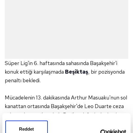
Süper Lig'in 6. haftasında sahasında Başakşehir'i
konuk ettiği karşılaşmada
Beşiktaş
, bir pozisyonda
penaltı bekledi.
Mücadelenin 13. dakikasında Arthur Masuaku'nun sol
kanattan ortasında Başakşehir'de Leo Duarte ceza
sahasında topu karşıladı. Beşiktaşlı futbolcular, bu
pozisyonda Duarte'nin elle oynadığı yönünde
Reddet
hakeme itirazda bulundu.