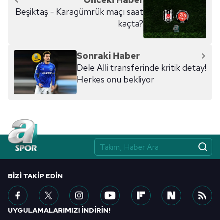
kullanılmaktadır. Diğer çerezler, sitemizin daha işlevsel
Beşiktaş - Karagümrük maçı saat
kılınması ve kişiselleştirilmesi ve sizlere yönelik
kaçta?
reklam/pazarlama faaliyetlerinin yapılması, amaçlarıyla
sınırlı olarak açık rızanız dahilinde kullanılacaktır.
Sonraki Haber
Çerezlere ilişkin tercihlerinizi aşağıda yer alan panel
Dele Alli transferinde kritik detay!
vasıtasıyla belirleyebilirsiniz. Çerezlere ilişkin detaylı bilgi
Herkes onu bekliyor
için Ayarlar butonuna tıklayabilir,
Çerez Bilgilendirme
Metnimizi
ziyaret edebilirsiniz.
6698 sayılı Kişisel Verilerin Korunması Kanunu uyarınca
hazırlanmış Aydınlatma Metnimizi okumak ve sitemizde
ilgili mevzuata uygun olarak kullanılan çerezlerle ilgili bilgi
almak için lütfen
tıklayınız
.
BIZI TAKIP EDIN
UYGULAMALARIMIZI İNDİRİN!