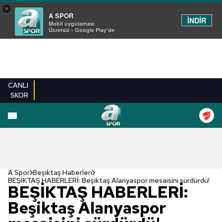
×
A SPOR
İNDİR
Mobil uygulaması
Ücretsiz - Google Play'de
CANLI
SKOR
A Spor
Beşiktaş Haberleri
BEŞİKTAŞ HABERLERİ: Beşiktaş Alanyaspor mesaisini sürdürdü!
BEŞİKTAŞ HABERLERİ:
Beşiktaş Alanyaspor