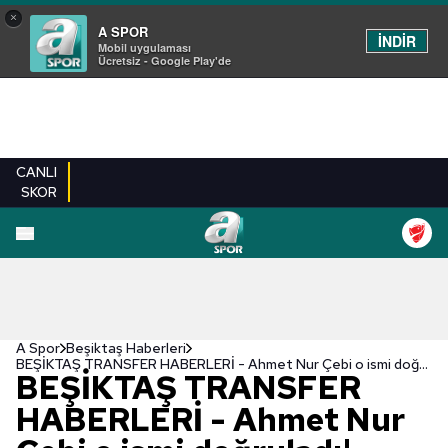
×
A SPOR
İNDİR
Mobil uygulaması
Ücretsiz - Google Play'de
CANLI
SKOR
A Spor
Beşiktaş Haberleri
BEŞİKTAŞ TRANSFER HABERLERİ - Ahmet Nur Çebi o ismi doğruladı!
BEŞİKTAŞ TRANSFER
HABERLERİ - Ahmet Nur