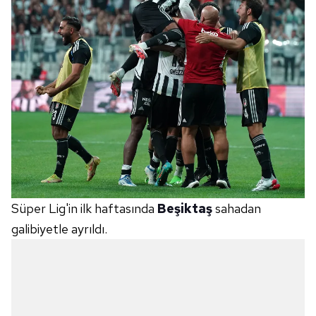
Süper Lig'in ilk haftasında
Beşiktaş
sahadan
galibiyetle ayrıldı.