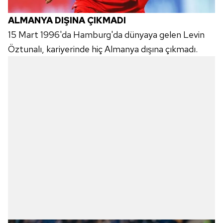
Metnimizi
ziyaret edebilirsiniz.
ALMANYA DIŞINA ÇIKMADI
6698 sayılı Kişisel Verilerin Korunması Kanunu uyarınca
15 Mart 1996'da Hamburg'da dünyaya gelen Levin
hazırlanmış Aydınlatma Metnimizi okumak ve sitemizde
Öztunalı, kariyerinde hiç Almanya dışına çıkmadı.
ilgili mevzuata uygun olarak kullanılan çerezlerle ilgili bilgi
almak için lütfen
tıklayınız
.