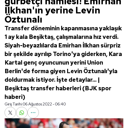
gurbetçi hamlesi! Emirhan
İlkhan'ın yerine Levin
Öztunalı
Transfer döneminin kapanmasına yaklaşık
1 ay kala Beşiktaş, çalışmalarına hız verdi.
Siyah-beyazlılarda Emirhan İlkhan sürpriz
bir şekilde ayrılıp Torino'ya giderken, Kara
Kartal genç oyuncunun yerini Union
Berlin'de forma giyen Levin Öztunalı'yla
doldurmak istiyor. İşte detaylar... |
Beşiktaş transfer haberleri (BJK spor
haberi)
Giriş Tarihi:
06 Ağustos 2022 - 06:40