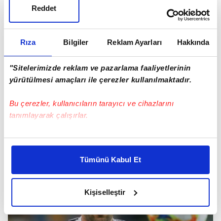
Reddet
Rıza
Bilgiler
Reklam Ayarları
Hakkında
"Sitelerimizde reklam ve pazarlama faaliyetlerinin
yürütülmesi amaçları ile çerezler kullanılmaktadır.
Bu çerezler, kullanıcıların tarayıcı ve cihazlarını
tanımlayarak çalışırlar.
Bu çerezlere izin vermeniz halinde sizlere özel
kişiselleştirilmiş reklamlar sunabilir, sayfalarımızda sizlere
Tümünü Kabul Et
daha iyi reklam deneyimi yaşatabiliriz. Bunu yaparken
amacımızın size daha iyi bir reklam deneyimi sunmak
olduğunu ve sizlere en iyi içerikleri sunabilmek adına
Kişiselleştir
elimizden gelen çabayı gösterdiğimizi ve bu noktada,
reklamların maliyetlerimizi karşılamak noktasında tek gelir