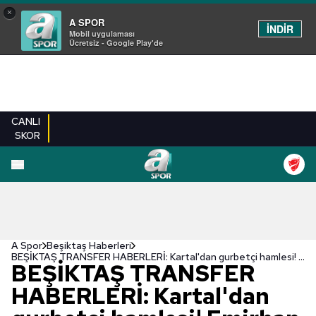
×
A SPOR
İNDİR
Mobil uygulaması
Ücretsiz - Google Play'de
CANLI
SKOR
A Spor
Beşiktaş Haberleri
BEŞİKTAŞ TRANSFER HABERLERİ: Kartal'dan gurbetçi hamlesi! Emirhan İlkhan'ın yerine Levin Öztunalı
BEŞİKTAŞ TRANSFER
HABERLERİ: Kartal'dan