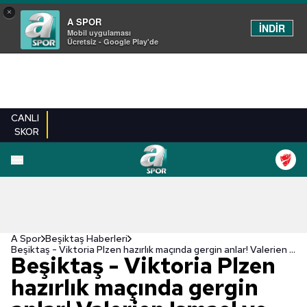
×
A SPOR
İNDİR
Mobil uygulaması
Ücretsiz - Google Play'de
CANLI
SKOR
A Spor
Beşiktaş Haberleri
Beşiktaş - Viktoria Plzen hazırlık maçında gergin anlar! Valerien Ismael ve Serdar Saatçı...
Beşiktaş - Viktoria Plzen
hazırlık maçında gergin