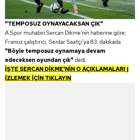
"TEMPOSUZ OYNAYACAKSAN ÇIK"
A Spor muhabiri Sercan Dikme'nin haberine göre;
Fransız çalıştırıcı, Serdar Saatçı'ya 83. dakikada
"Böyle temposuz oynamaya devam
edeceksen oyundan çık"
dedi.
İŞTE SERCAN DİKME'NİN O AÇIKLAMALARI |
İZLEMEK İÇİN TIKLAYIN