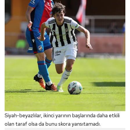
verileriniz işlenmekte olup gerekli olan çerezler bilgi
toplumu hizmetlerinin sunulması amacıyla
kullanılmaktadır. Diğer çerezler, sitemizin daha işlevsel
kılınması ve kişiselleştirilmesi ve sizlere yönelik
reklam/pazarlama faaliyetlerinin yapılması, amaçlarıyla
sınırlı olarak açık rızanız dahilinde kullanılacaktır.
Çerezlere ilişkin tercihlerinizi aşağıda yer alan panel
vasıtasıyla belirleyebilirsiniz. Çerezlere ilişkin detaylı bilgi
için Ayarlar butonuna tıklayabilir,
Çerez Bilgilendirme
Metnimizi
ziyaret edebilirsiniz.
6698 sayılı Kişisel Verilerin Korunması Kanunu uyarınca
hazırlanmış Aydınlatma Metnimizi okumak ve sitemizde
ilgili mevzuata uygun olarak kullanılan çerezlerle ilgili bilgi
almak için lütfen
tıklayınız
.
Siyah-beyazlılar, ikinci yarının başlarında daha etkili
olan taraf olsa da bunu skora yansıtamadı.