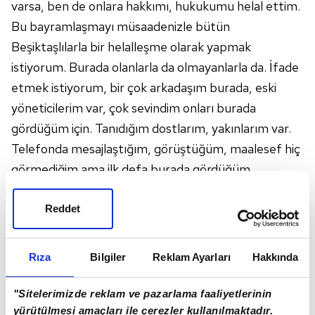
varsa, ben de onlara hakkımı, hukukumu helal ettim.
Bu bayramlaşmayı müsaadenizle bütün
Beşiktaşlılarla bir helalleşme olarak yapmak
istiyorum. Burada olanlarla da olmayanlarla da. İfade
etmek istiyorum, bir çok arkadaşım burada, eski
yöneticilerim var, çok sevindim onları burada
gördüğüm için. Tanıdığım dostlarım, yakınlarım var.
Telefonda mesajlaştığım, görüştüğüm, maalesef hiç
görmediğim ama ilk defa burada gördüğüm
arkadaşlarım var. Çok değişik bir duyguymuş.
Telefonda görüşüyorsunuz ve mesajlaşıyorsunuz
Reddet
ama kim olduğunu bilmiyorsunuz, burada kendisini
tanıtınca ayrıca bir keyif alıyorum, onu da belirtmek
Rıza
Bilgiler
Reklam Ayarları
Hakkında
istiyorum. "
"BİZLER FANİYİZ VE GİDİCİYİZ"
"Sitelerimizde reklam ve pazarlama faaliyetlerinin
Beşiktaş için gayret edip çalıştıklarını ve nöbeti
yürütülmesi amaçları ile çerezler kullanılmaktadır.