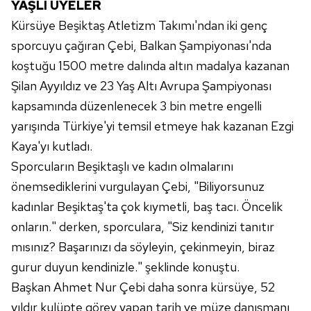
YAŞLI ÜYELER
Kürsüye Beşiktaş Atletizm Takımı'ndan iki genç
sporcuyu çağıran Çebi, Balkan Şampiyonası'nda
koştuğu 1500 metre dalında altın madalya kazanan
Şilan Ayyıldız ve 23 Yaş Altı Avrupa Şampiyonası
kapsamında düzenlenecek 3 bin metre engelli
yarışında Türkiye'yi temsil etmeye hak kazanan Ezgi
Kaya'yı kutladı.
Sporcuların Beşiktaşlı ve kadın olmalarını
önemsediklerini vurgulayan Çebi, "Biliyorsunuz
kadınlar Beşiktaş'ta çok kıymetli, baş tacı. Öncelik
onların." derken, sporculara, "Siz kendinizi tanıtır
mısınız? Başarınızı da söyleyin, çekinmeyin, biraz
gurur duyun kendinizle." şeklinde konuştu.
Başkan Ahmet Nur Çebi daha sonra kürsüye, 52
yıldır kulüpte görev yapan tarih ve müze danışmanı