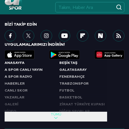
BIZI TAKIP EDIN
UYGULAMALARIMIZI İNDİRİN!
ANASAYFA
BEŞİKTAŞ
A SPOR CANLI YAYIN
GALATASARAY
A SPOR RADYO
FENERBAHÇE
HABERLER
TRABZONSPOR
CANLI SKOR
FUTBOL
YAZARLAR
BASKETBOL
GALERİ
ZİRAAT TÜRKİYE KUPASI
VİDEO
DİĞER SPORLAR
TÜMÜ
PROGRAMLAR
VIDEO