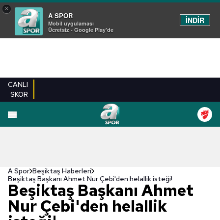
×
A SPOR
İNDİR
Mobil uygulaması
Ücretsiz - Google Play'de
CANLI
SKOR
A Spor
Beşiktaş Haberleri
Beşiktaş Başkanı Ahmet Nur Çebi'den helallik isteği!
Beşiktaş Başkanı Ahmet
Nur Çebi'den helallik