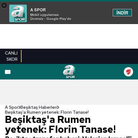
×
A SPOR
İNDİR
Mobil uygulaması
Ücretsiz - Google Play'de
CANLI
SKOR
A Spor
Beşiktaş Haberleri
Beşiktaş'a Rumen yetenek: Florin Tanase!
Beşiktaş'a Rumen
yetenek: Florin Tanase!