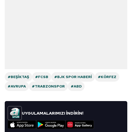
#BEŞIKTAŞ
#FCSB
#BJK SPOR HABERI
#KÖRFEZ
#AVRUPA
#TRABZONSPOR
#ABD
UYGULAMALARIMIZI İNDİRİN!