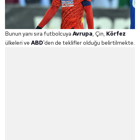
Metnimizi
ziyaret edebilirsiniz.
6698 sayılı Kişisel Verilerin Korunması Kanunu uyarınca
hazırlanmış Aydınlatma Metnimizi okumak ve sitemizde
ilgili mevzuata uygun olarak kullanılan çerezlerle ilgili bilgi
Bunun yanı sıra futbolcuya
Avrupa
, Çin,
Körfez
almak için lütfen
tıklayınız
.
ülkeleri ve
ABD
'den de teklifler olduğu belirtilmekte.