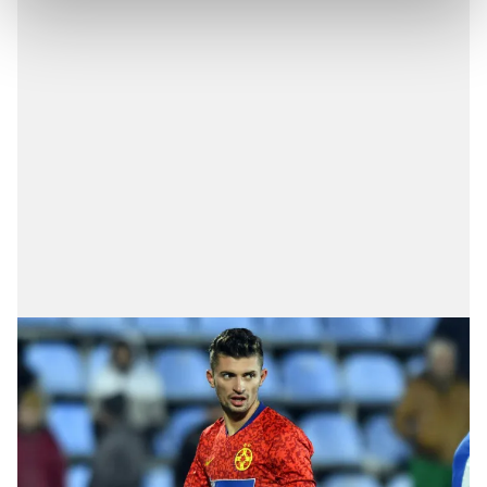
Her halükârda, kullanıcılar, bu çerezlere izin vermedikleri
takdirde, kullanıcılara hedefli reklamlar
gösterilmeyecektir."
Sizlere daha iyi bir hizmet sunabilmek için İnternet
Sitemizde kendimize ve üçüncü kişilere ait çerezler
kullanılmaktadır. Bu çerezler vasıtasıyla çeşitli kişisel
verileriniz işlenmekte olup gerekli olan çerezler bilgi
toplumu hizmetlerinin sunulması amacıyla
kullanılmaktadır. Diğer çerezler, sitemizin daha işlevsel
kılınması ve kişiselleştirilmesi ve sizlere yönelik
reklam/pazarlama faaliyetlerinin yapılması, amaçlarıyla
sınırlı olarak açık rızanız dahilinde kullanılacaktır.
Çerezlere ilişkin tercihlerinizi aşağıda yer alan panel
vasıtasıyla belirleyebilirsiniz. Çerezlere ilişkin detaylı bilgi
için Ayarlar butonuna tıklayabilir,
Çerez Bilgilendirme