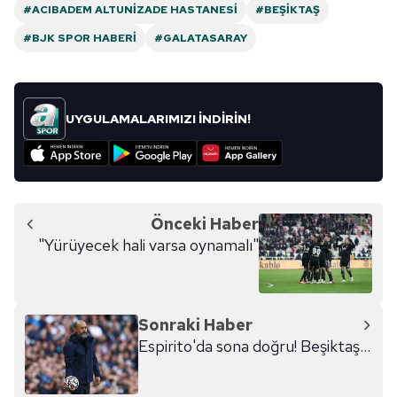
haber!
almak için lütfen
tıklayınız
.
#ACIBADEM ALTUNIZADE HASTANESI
#BEŞIKTAŞ
#BJK SPOR HABERI
#GALATASARAY
UYGULAMALARIMIZI İNDİRİN!
Önceki Haber
"Yürüyecek hali varsa oynamalı"
Sonraki Haber
Espirito'da sona doğru! Beşiktaş...