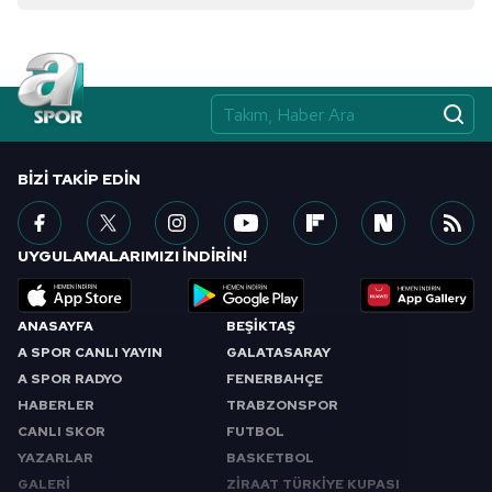
BIZI TAKIP EDIN
UYGULAMALARIMIZI İNDİRİN!
ANASAYFA
BEŞİKTAŞ
A SPOR CANLI YAYIN
GALATASARAY
A SPOR RADYO
FENERBAHÇE
HABERLER
TRABZONSPOR
CANLI SKOR
FUTBOL
YAZARLAR
BASKETBOL
GALERİ
ZİRAAT TÜRKİYE KUPASI