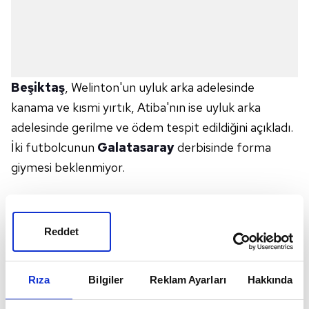
Beşiktaş
, Welinton'un uyluk arka adelesinde
kanama ve kısmi yırtık, Atiba'nın ise uyluk arka
adelesinde gerilme ve ödem tespit edildiğini açıkladı.
İki futbolcunun
Galatasaray
derbisinde forma
giymesi beklenmiyor.
Beşiktaş, Welinton ve Atiba'nın sağlık durumuna
ilişkin açıklama yaptı. Siyah-beyazlıların dün oynadığı
Reddet
Başakşehir müsabakasında oyuna devam edemeyen
Welinton'un arka adelesinde kanama ve kısmi yırtık
Rıza
Bilgiler
Reklam Ayarları
Hakkında
Atiba'nın ise arka adelesinde gerilme ve ödem tespit
edildiği duyuruldu.