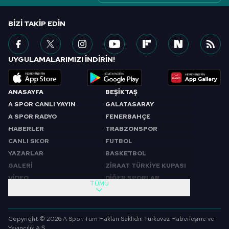
BIZI TAKIP EDIN
UYGULAMALARIMIZI İNDİRİN!
ANASAYFA
BEŞİKTAŞ
A SPOR CANLI YAYIN
GALATASARAY
A SPOR RADYO
FENERBAHÇE
HABERLER
TRABZONSPOR
CANLI SKOR
FUTBOL
YAZARLAR
BASKETBOL
GALERİ
ZİRAAT TÜRKİYE KUPASI
VİDEO
DİĞER SPORLAR
TÜMÜ
PROGRAMLAR
VIDEO
SABAH SPORU
FUTBOL
Copyright © 2026 A Spor. Tüm Hakları Saklıdır. Turkuvaz Haberleşme ve
SPOR GÜNDEMİ
BASKETBOL
Yayıncılık A.Ş.