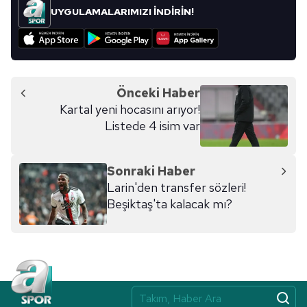
UYGULAMALARIMIZI İNDİRİN!
için Ayarlar butonuna tıklayabilir,
Çerez Bilgilendirme
Metnimizi
ziyaret edebilirsiniz.
6698 sayılı Kişisel Verilerin Korunması Kanunu uyarınca
hazırlanmış Aydınlatma Metnimizi okumak ve sitemizde
Önceki Haber
ilgili mevzuata uygun olarak kullanılan çerezlerle ilgili bilgi
Kartal yeni hocasını arıyor!
almak için lütfen
tıklayınız
.
Listede 4 isim var
Sonraki Haber
Larin'den transfer sözleri!
Beşiktaş'ta kalacak mı?