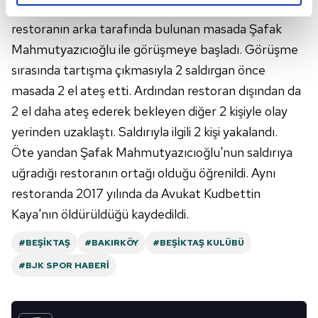
görüşmek için restorana geldi. 4 şüpheliden 2'si
reklamların maliyetlerimizi karşılamak noktasında tek gelir
restoranın arka tarafında bulunan masada Şafak
kalemimiz olduğunu sizlere hatırlatmak isteriz.
Mahmutyazıcıoğlu ile görüşmeye başladı. Görüşme
Her halükârda, kullanıcılar, bu çerezlere izin vermedikleri
sırasında tartışma çıkmasıyla 2 saldırgan önce
takdirde, kullanıcılara hedefli reklamlar
masada 2 el ateş etti. Ardından restoran dışından da
gösterilmeyecektir."
2 el daha ateş ederek bekleyen diğer 2 kişiyle olay
Sizlere daha iyi bir hizmet sunabilmek için İnternet
yerinden uzaklaştı. Saldırıyla ilgili 2 kişi yakalandı.
Sitemizde kendimize ve üçüncü kişilere ait çerezler
Öte yandan Şafak Mahmutyazıcıoğlu'nun saldırıya
kullanılmaktadır. Bu çerezler vasıtasıyla çeşitli kişisel
uğradığı restoranın ortağı olduğu öğrenildi. Aynı
verileriniz işlenmekte olup gerekli olan çerezler bilgi
restoranda 2017 yılında da Avukat Kudbettin
toplumu hizmetlerinin sunulması amacıyla
Kaya'nın öldürüldüğü kaydedildi.
kullanılmaktadır. Diğer çerezler, sitemizin daha işlevsel
kılınması ve kişiselleştirilmesi ve sizlere yönelik
#BEŞIKTAŞ
#BAKIRKÖY
#BEŞIKTAŞ KULÜBÜ
reklam/pazarlama faaliyetlerinin yapılması, amaçlarıyla
sınırlı olarak açık rızanız dahilinde kullanılacaktır.
#BJK SPOR HABERI
Çerezlere ilişkin tercihlerinizi aşağıda yer alan panel
vasıtasıyla belirleyebilirsiniz. Çerezlere ilişkin detaylı bilgi