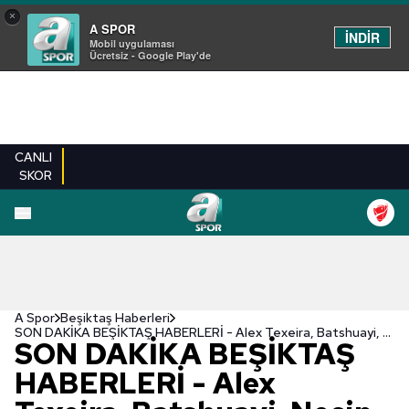
×
A SPOR
İNDİR
Mobil uygulaması
Ücretsiz - Google Play'de
CANLI
SKOR
A Spor
Beşiktaş Haberleri
SON DAKİKA BEŞİKTAŞ HABERLERİ - Alex Texeira, Batshuayi, Necip Uysal ve Larin...
SON DAKİKA BEŞİKTAŞ
HABERLERİ - Alex