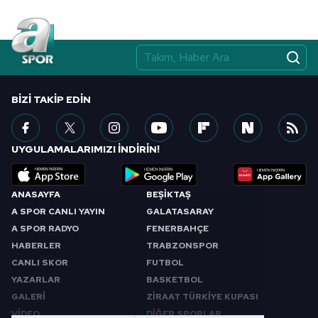
BIZI TAKIP EDIN
UYGULAMALARIMIZI İNDİRİN!
ANASAYFA
BEŞİKTAŞ
A SPOR CANLI YAYIN
GALATASARAY
A SPOR RADYO
FENERBAHÇE
HABERLER
TRABZONSPOR
CANLI SKOR
FUTBOL
YAZARLAR
BASKETBOL
GALERİ
ZİRAAT TÜRKİYE KUPASI
VİDEO
DİĞER SPORLAR