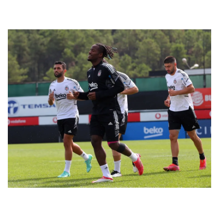
Çerezlere ilişkin tercihlerinizi aşağıda yer alan panel
vasıtasıyla belirleyebilirsiniz. Çerezlere ilişkin detaylı bilgi
için Ayarlar butonuna tıklayabilir,
Çerez Bilgilendirme
Metnimizi
ziyaret edebilirsiniz.
6698 sayılı Kişisel Verilerin Korunması Kanunu uyarınca
hazırlanmış Aydınlatma Metnimizi okumak ve sitemizde
ilgili mevzuata uygun olarak kullanılan çerezlerle ilgili bilgi
almak için lütfen
tıklayınız
.