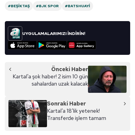
#BEŞIKTAŞ
#BJK SPOR
#BATSHUAYI
UYGULAMALARIMIZI İNDİRİN!
Önceki Haber
Kartal'a şok haber! 2 isim 10 gün
sahalardan uzak kalacak
Sonraki Haber
Kartal'a 18'lik yetenek!
Transferde işlem tamam