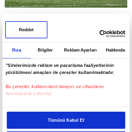
Reddet
Rıza
Bilgiler
Reklam Ayarları
Hakkında
"Sitelerimizde reklam ve pazarlama faaliyetlerinin
yürütülmesi amaçları ile çerezler kullanılmaktadır.
Bu çerezler, kullanıcıların tarayıcı ve cihazlarını
tanımlayarak çalışırlar.
Bu çerezlere izin vermeniz halinde sizlere özel
kişiselleştirilmiş reklamlar sunabilir, sayfalarımızda sizlere
Tümünü Kabul Et
daha iyi reklam deneyimi yaşatabiliriz. Bunu yaparken
amacımızın size daha iyi bir reklam deneyimi sunmak