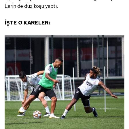
Larin de düz koşu yaptı.
İŞTE O KARELER: