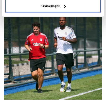
olduğunu ve sizlere en iyi içerikleri sunabilmek adına
Kişiselleştir
elimizden gelen çabayı gösterdiğimizi ve bu noktada,
reklamların maliyetlerimizi karşılamak noktasında tek gelir
kalemimiz olduğunu sizlere hatırlatmak isteriz.
Her halükârda, kullanıcılar, bu çerezlere izin vermedikleri
takdirde, kullanıcılara hedefli reklamlar
gösterilmeyecektir."
Sizlere daha iyi bir hizmet sunabilmek için İnternet
Sitemizde kendimize ve üçüncü kişilere ait çerezler
kullanılmaktadır. Bu çerezler vasıtasıyla çeşitli kişisel
verileriniz işlenmekte olup gerekli olan çerezler bilgi
toplumu hizmetlerinin sunulması amacıyla
kullanılmaktadır. Diğer çerezler, sitemizin daha işlevsel
kılınması ve kişiselleştirilmesi ve sizlere yönelik
reklam/pazarlama faaliyetlerinin yapılması, amaçlarıyla
sınırlı olarak açık rızanız dahilinde kullanılacaktır.