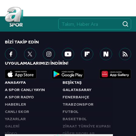
BIZI TAKIP EDIN
UYGULAMALARIMIZI İNDİRİN!
ANASAYFA
BEŞİKTAŞ
A SPOR CANLI YAYIN
GALATASARAY
A SPOR RADYO
FENERBAHÇE
HABERLER
TRABZONSPOR
CANLI SKOR
FUTBOL
YAZARLAR
BASKETBOL
GALERİ
ZİRAAT TÜRKİYE KUPASI
VİDEO
DİĞER SPORLAR