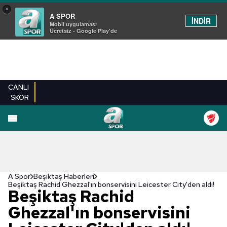
×
A SPOR
İNDİR
Mobil uygulaması
Ücretsiz - Google Play'de
CANLI
SKOR
A Spor
Beşiktaş Haberleri
Beşiktaş Rachid Ghezzal'ın bonservisini Leicester City'den aldı!
Beşiktaş Rachid
Ghezzal'ın bonservisini