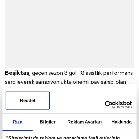
Beşiktaş
, geçen sezon 8 gol, 18 asistlik performans
sergileyerek şampiyonlukta önemli pay sahibi olan
Rachid Ghezzal'ın bonservisi için, kulübü
Leicester
City
ile anlaşmaya vardı.
Reddet
Beşiktaş'ta uzun süren görüşmeler sonunda Rachid
Rıza
Bilgiler
Reklam Ayarları
Hakkında
Ghezzal'ın transferi tamamlandı. Siyah-beyazlılar,
İngiliz kulübüyle 3 milyon Euro karşılığında anlaşmaya
"Sitelerimizde reklam ve pazarlama faaliyetlerinin