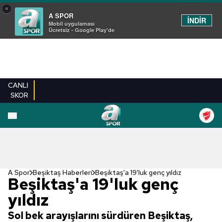
×
A SPOR
İNDİR
Mobil uygulaması
Ücretsiz - Google Play'de
CANLI
SKOR
A Spor
Beşiktaş Haberleri
Beşiktaş'a 19'luk genç yıldız
Beşiktaş'a 19'luk genç
yıldız
Sol bek arayışlarını sürdüren Beşiktaş,