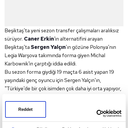
Beşiktaş'ta
yeni sezon transfer çalışmaları aralıksız
sürüyor.
Caner Erkin
'in alternatifini arayan
Beşiktaş'ta
Sergen Yalçın
'ın gözüne Polonya'nın
Legia Warşova takımında forma giyen Michal
Karbownik'in çarptığı iddia edildi.
Bu sezon forma giydiği 19 maçta 6 asist yapan 19
yaşındaki genç oyuncu için Sergen Yalçın'ın,
"Türkiye'de bir çok isimden çok daha iyi orta yapıyor,
aynı zamanda genç olmasına rağmen savunmayı da
iyi biliyor" şeklinde rapor verdiği bildirildi. Siyah-
Reddet
beyazlı yönetimin Karbownik'i araştıracağı, eğer
uygun şartlarda bir rakam çıkarsa teklif yapacağı