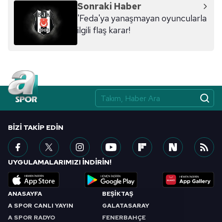
Sonraki Haber
ilgili mevzuata uygun olarak kullanılan çerezlerle ilgili bilgi
'Feda'ya yanaşmayan oyuncularla
almak için lütfen
tıklayınız
.
ilgili flaş karar!
BIZI TAKIP EDIN
UYGULAMALARIMIZI İNDİRİN!
ANASAYFA
BEŞİKTAŞ
A SPOR CANLI YAYIN
GALATASARAY
A SPOR RADYO
FENERBAHÇE