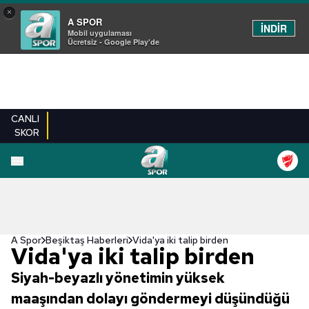
×
A SPOR
İNDİR
Mobil uygulaması
Ücretsiz - Google Play'de
CANLI
SKOR
A Spor
Beşiktaş Haberleri
Vida'ya iki talip birden
Vida'ya iki talip birden
Siyah-beyazlı yönetimin yüksek
maaşından dolayı göndermeyi düşündüğü