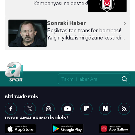
Kampanyası'na destek!
6698 sayılı Kişisel Verilerin Korunması Kanunu uyarınca
hazırlanmış Aydınlatma Metnimizi okumak ve sitemizde
ilgili mevzuata uygun olarak kullanılan çerezlerle ilgili bilgi
Sonraki Haber
almak için lütfen
tıklayınız
.
Beşiktaş'tan transfer bombası!
Yalçın yıldız ismi gözüne kestirdi...
BIZI TAKIP EDIN
UYGULAMALARIMIZI İNDİRİN!