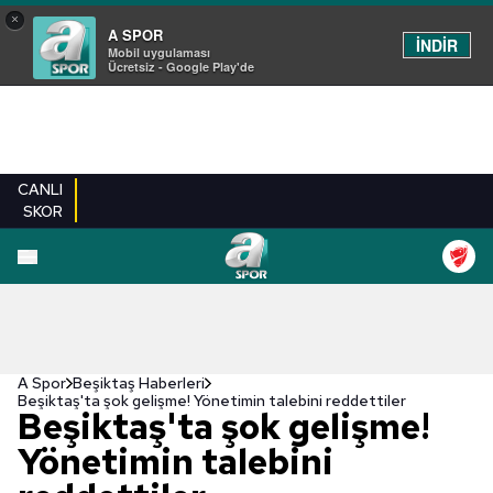
×
A SPOR
İNDİR
Mobil uygulaması
Ücretsiz - Google Play'de
CANLI
SKOR
A Spor
Beşiktaş Haberleri
Beşiktaş'ta şok gelişme! Yönetimin talebini reddettiler
Beşiktaş'ta şok gelişme!
Yönetimin talebini