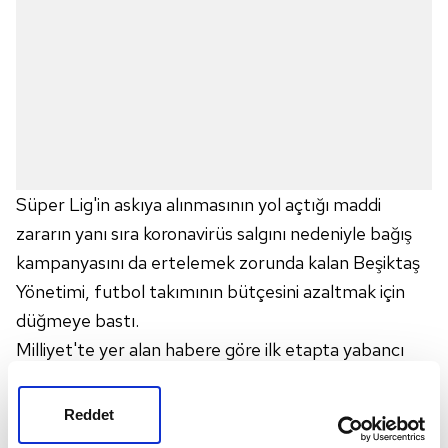
Süper Lig'in askıya alınmasının yol açtığı maddi
zararın yanı sıra koronavirüs salgını nedeniyle bağış
kampanyasını da ertelemek zorunda kalan Beşiktaş
Yönetimi, futbol takımının bütçesini azaltmak için
düğmeye bastı.
Milliyet'te yer alan habere göre ilk etapta yabancı
futbolcularla ön görüşme yaparak yıllık ücretlerinde
indirim için nabız yoklayan siyah-beyazlılar hiç
Reddet
kimseden olumlu yanıt alamadı.