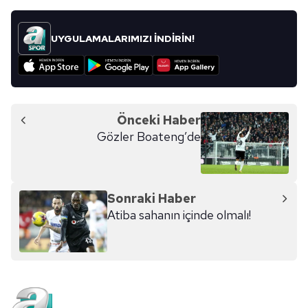
vasıtasıyla belirleyebilirsiniz. Çerezlere ilişkin detaylı bilgi
için Ayarlar butonuna tıklayabilir,
Çerez Bilgilendirme
UYGULAMALARIMIZI İNDİRİN!
Metnimizi
ziyaret edebilirsiniz.
6698 sayılı Kişisel Verilerin Korunması Kanunu uyarınca
hazırlanmış Aydınlatma Metnimizi okumak ve sitemizde
ilgili mevzuata uygun olarak kullanılan çerezlerle ilgili bilgi
Önceki Haber
almak için lütfen
tıklayınız
.
Gözler Boateng’de
Sonraki Haber
Atiba sahanın içinde olmalı!