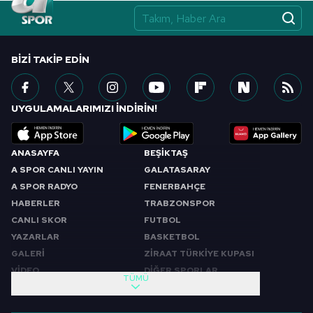
BIZI TAKIP EDIN
UYGULAMALARIMIZI İNDİRİN!
ANASAYFA
BEŞİKTAŞ
A SPOR CANLI YAYIN
GALATASARAY
A SPOR RADYO
FENERBAHÇE
HABERLER
TRABZONSPOR
CANLI SKOR
FUTBOL
YAZARLAR
BASKETBOL
GALERİ
ZİRAAT TÜRKİYE KUPASI
VİDEO
DİĞER SPORLAR
TÜMÜ
PROGRAMLAR
VIDEO