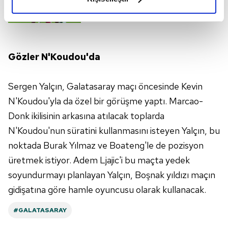
elimizden gelen çabayı gösterdiğimizi ve bu noktada,
kadro değerleri tam 1 milyar 230 milyon
TL. Sahadaki en değerli isim ise 13 milyon
reklamların maliyetlerimizi karşılamak noktasında tek gelir
Euroluk değeriyle Mario Lemina olacak.
kalemimiz olduğunu sizlere hatırlatmak isteriz.
Her halükârda, kullanıcılar, bu çerezlere izin vermedikleri
Gözler N'Koudou'da
takdirde, kullanıcılara hedefli reklamlar
gösterilmeyecektir."
Sergen Yalçın, Galatasaray maçı öncesinde Kevin
N'Koudou'yla da özel bir görüşme yaptı. Marcao-
Sizlere daha iyi bir hizmet sunabilmek için İnternet
Donk ikilisinin arkasına atılacak toplarda
Sitemizde kendimize ve üçüncü kişilere ait çerezler
kullanılmaktadır. Bu çerezler vasıtasıyla çeşitli kişisel
N'Koudou'nun süratini kullanmasını isteyen Yalçın, bu
verileriniz işlenmekte olup gerekli olan çerezler bilgi
noktada Burak Yılmaz ve Boateng'le de pozisyon
toplumu hizmetlerinin sunulması amacıyla
üretmek istiyor. Adem Ljajic'i bu maçta yedek
kullanılmaktadır. Diğer çerezler, sitemizin daha işlevsel
soyundurmayı planlayan Yalçın, Boşnak yıldızı maçın
kılınması ve kişiselleştirilmesi ve sizlere yönelik
gidişatına göre hamle oyuncusu olarak kullanacak.
reklam/pazarlama faaliyetlerinin yapılması, amaçlarıyla
sınırlı olarak açık rızanız dahilinde kullanılacaktır.
#GALATASARAY
Çerezlere ilişkin tercihlerinizi aşağıda yer alan panel