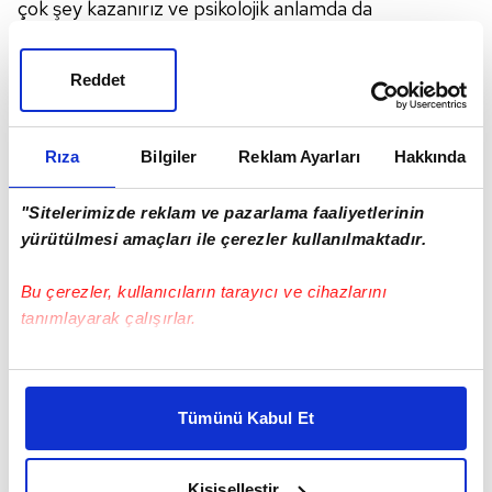
çok şey kazanırız ve psikolojik anlamda da
önümüzdeki maçlarda üstün oluruz" ifadelerini
kullandı.
Reddet
Rıza
Bilgiler
Reklam Ayarları
Hakkında
"Sitelerimizde reklam ve pazarlama faaliyetlerinin
yürütülmesi amaçları ile çerezler kullanılmaktadır.
Bu çerezler, kullanıcıların tarayıcı ve cihazlarını
tanımlayarak çalışırlar.
Bu çerezlere izin vermeniz halinde sizlere özel
kişiselleştirilmiş reklamlar sunabilir, sayfalarımızda sizlere
Tümünü Kabul Et
daha iyi reklam deneyimi yaşatabiliriz. Bunu yaparken
amacımızın size daha iyi bir reklam deneyimi sunmak
1 milyar 230 milyon TL’lik derbi
Süper Lig'in 26. haftasında Galatasaray ile
olduğunu ve sizlere en iyi içerikleri sunabilmek adına
Kişiselleştir
Beşiktaş arasında oynanacak derbinin