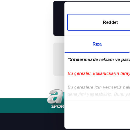
UYGULAMALARIMIZ
İNDİRİN!
Reddet
Rıza
Önceki Haber
Çakır yönetecek
"Sitelerimizde reklam ve paza
Bu çerezler, kullanıcıların tara
Bu çerezlere izin vermeniz halin
deneyimi yaşatabiliriz. Bunu y
içerikleri sunabilmek adına el
RSS
YAYIN AKIŞI
FREKANSLAR
noktasında tek gelir kalemimiz 
Her halükârda, kullanıcılar, bu 
ANASAYFA