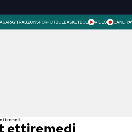
ASARAY
TRABZONSPOR
FUTBOL
BASKETBOL
VİDEO
CANLI YA
 ettiremedi
t ettiremedi