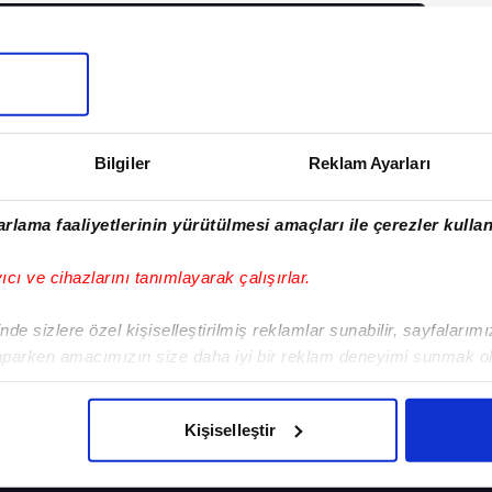
I
Bilgiler
Reklam Ayarları
Sonraki Haber
Üç kayıplar!
rlama faaliyetlerinin yürütülmesi amaçları ile çerezler kullan
yıcı ve cihazlarını tanımlayarak çalışırlar.
de sizlere özel kişiselleştirilmiş reklamlar sunabilir, sayfalarım
aparken amacımızın size daha iyi bir reklam deneyimi sunmak ol
imizden gelen çabayı gösterdiğimizi ve bu noktada, reklamların ma
VERI POLITIKASI
GIZLILIK BILDIRIMI
KÜNYE / İLETIŞIM
olduğunu sizlere hatırlatmak isteriz.
Kişiselleştir
çerezlere izin vermedikleri takdirde, kullanıcılara hedefli reklaml
BEŞİKTAŞ
PROGRAMLAR
VIDE