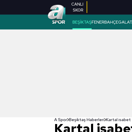
CANLI
SKOR
BEŞİKTAŞ
FENERBAHÇE
GALAT
A Spor
Beşiktaş Haberleri
Kartal isabet
Kartal isabe