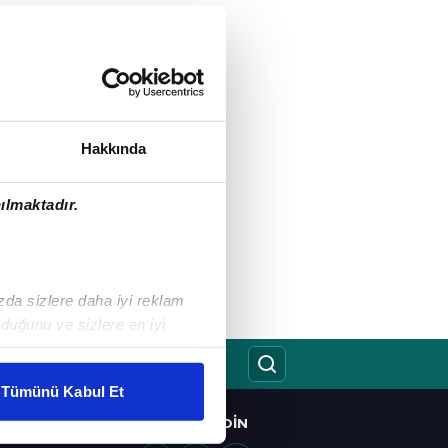
Hakkında
ılmaktadır.
ızda sizlere daha iyi reklam
duğunu ve sizlere en iyi
liyetlerimizi karşılamak
Tümünü Kabul Et
ar gösterilmeyecektir."
BIZI TAKIP EDIN
O