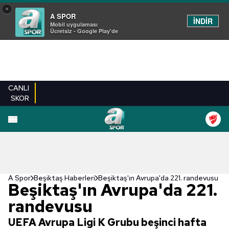
×
A SPOR
İNDİR
Mobil uygulaması
Ücretsiz - Google Play'de
CANLI
SKOR
A Spor
Beşiktaş Haberleri
Beşiktaş'ın Avrupa'da 221. randevusu
Beşiktaş'ın Avrupa'da 221.
randevusu
UEFA Avrupa Ligi K Grubu beşinci hafta