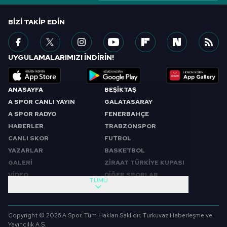
BIZI TAKIP EDIN
UYGULAMALARIMIZI İNDİRİN!
ANASAYFA
BEŞİKTAŞ
A SPOR CANLI YAYIN
GALATASARAY
A SPOR RADYO
FENERBAHÇE
HABERLER
TRABZONSPOR
CANLI SKOR
FUTBOL
YAZARLAR
BASKETBOL
GALERİ
ZİRAAT TÜRKİYE KUPASI
VİDEO
DİĞER SPORLAR
TÜMÜ
PROGRAMLAR
VIDEO
SABAH SPORU
FUTBOL
Copyright © 2026 A Spor. Tüm Hakları Saklıdır. Turkuvaz Haberleşme ve
SPOR GÜNDEMİ
BASKETBOL
Yayıncılık A.Ş.