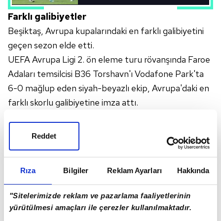
Farklı galibiyetler
Beşiktaş, Avrupa kupalarındaki en farklı galibiyetini
geçen sezon elde etti.
UEFA Avrupa Ligi 2. ön eleme turu rövanşında Faroe
Adaları temsilcisi B36 Torshavn'ı Vodafone Park'ta
6-0 mağlup eden siyah-beyazlı ekip, Avrupa'daki en
farklı skorlu galibiyetine imza attı.
Beşiktaş, 2002-2003 sezonunda da UEFA Kupası 1.
tur rövanş maçında Bosna Hersek temsilcisi
Reddet
Saraybosna'yı deplasmanda 5-0 mağlup etmişti.
Farklı mağlubiyetler
Rıza
Bilgiler
Reklam Ayarları
Hakkında
Beşiktaş, Avrupa kupalarındaki en farklı mağlubiyet
üzüntüsünü ise 2007-2008 sezonunda yaşadı.
"Sitelerimizde reklam ve pazarlama faaliyetlerinin
Söz konusu sezonda Şampiyonlar Ligi'nde mücadele
yürütülmesi amaçları ile çerezler kullanılmaktadır.
eden siyah-beyazlı ekip, Liverpool'a deplasmanda 8-