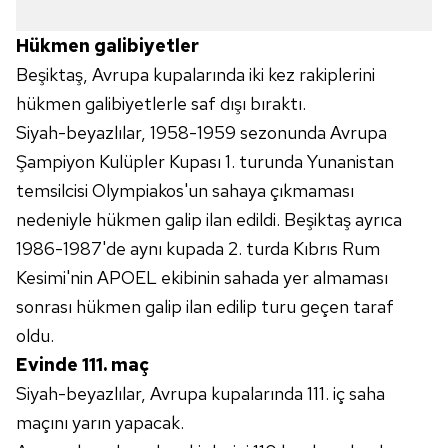
kullanılmaktadır. Bu çerezler vasıtasıyla çeşitli kişisel
verileriniz işlenmekte olup gerekli olan çerezler bilgi
Hükmen galibiyetler
toplumu hizmetlerinin sunulması amacıyla
Beşiktaş, Avrupa kupalarında iki kez rakiplerini
kullanılmaktadır. Diğer çerezler, sitemizin daha işlevsel
hükmen galibiyetlerle saf dışı bıraktı.
kılınması ve kişiselleştirilmesi ve sizlere yönelik
reklam/pazarlama faaliyetlerinin yapılması, amaçlarıyla
Siyah-beyazlılar, 1958-1959 sezonunda Avrupa
sınırlı olarak açık rızanız dahilinde kullanılacaktır.
Şampiyon Kulüpler Kupası 1. turunda Yunanistan
temsilcisi Olympiakos'un sahaya çıkmaması
Çerezlere ilişkin tercihlerinizi aşağıda yer alan panel
nedeniyle hükmen galip ilan edildi. Beşiktaş ayrıca
vasıtasıyla belirleyebilirsiniz. Çerezlere ilişkin detaylı bilgi
için Ayarlar butonuna tıklayabilir,
Çerez Bilgilendirme
1986-1987'de aynı kupada 2. turda Kıbrıs Rum
Metnimizi
ziyaret edebilirsiniz.
Kesimi'nin APOEL ekibinin sahada yer almaması
sonrası hükmen galip ilan edilip turu geçen taraf
6698 sayılı Kişisel Verilerin Korunması Kanunu uyarınca
oldu.
hazırlanmış Aydınlatma Metnimizi okumak ve sitemizde
Evinde 111. maç
ilgili mevzuata uygun olarak kullanılan çerezlerle ilgili bilgi
almak için lütfen
tıklayınız
.
Siyah-beyazlılar, Avrupa kupalarında 111. iç saha
maçını yarın yapacak.