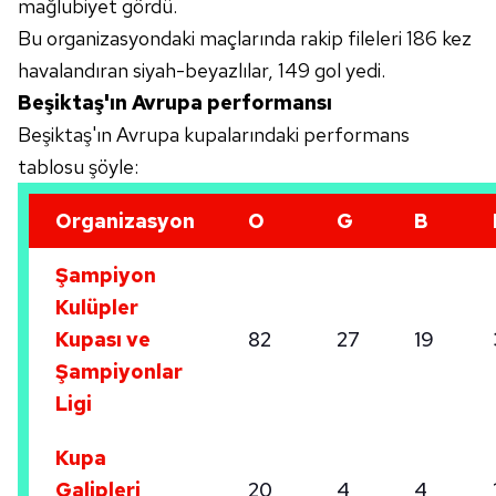
mağlubiyet gördü.
Bu organizasyondaki maçlarında rakip fileleri 186 kez
havalandıran siyah-beyazlılar, 149 gol yedi.
Beşiktaş'ın Avrupa performansı
Beşiktaş'ın Avrupa kupalarındaki performans
tablosu şöyle:
Organizasyon
O
G
B
Şampiyon
Kulüpler
Kupası ve
82
27
19
Şampiyonlar
Ligi
Kupa
Galipleri
20
4
4