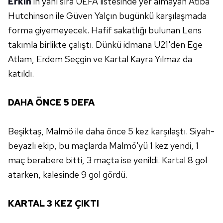
Erkin
'in yanı sıra UEFA listesinde yer almayan Atiba
Hutchinson ile Güven Yalçın bugünkü karşılaşmada
forma giyemeyecek. Hafif sakatlığı bulunan Lens
takımla birlikte çalıştı. Dünkü idmana U21'den Ege
Atlam, Erdem Seçgin ve Kartal Kayra Yılmaz da
katıldı.
DAHA ÖNCE 5 DEFA
Beşiktaş, Malmö ile daha önce 5 kez karşılaştı. Siyah-
beyazlı ekip, bu maçlarda Malmö'yü 1 kez yendi, 1
maç berabere bitti, 3 maçta ise yenildi. Kartal 8 gol
atarken, kalesinde 9 gol gördü.
KARTAL 3 KEZ ÇIKTI