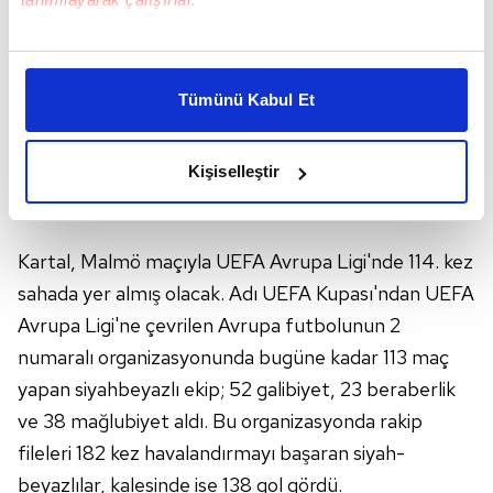
aynı başarıyı sergiledi. Beşiktaş, Avrupa'daki en
başarılı dönemlerinden birini de Güneş yönetiminde
Bu çerezlere izin vermeniz halinde sizlere özel
yaşadı. Siyah-beyazlılar, Güneş'in teknik
kişiselleştirilmiş reklamlar sunabilir, sayfalarımızda sizlere
direktörlüğünde 2016- 17'de UEFA Avrupa Ligi'nde
Tümünü Kabul Et
daha iyi reklam deneyimi yaşatabiliriz. Bunu yaparken
çeyrek finalde mücadele etti.
amacımızın size daha iyi bir reklam deneyimi sunmak
olduğunu ve sizlere en iyi içerikleri sunabilmek adına
Kişiselleştir
elimizden gelen çabayı gösterdiğimizi ve bu noktada,
AVRUPA LİGİ'NDE 114. RANDEVU
reklamların maliyetlerimizi karşılamak noktasında tek gelir
kalemimiz olduğunu sizlere hatırlatmak isteriz.
Kartal, Malmö maçıyla UEFA Avrupa Ligi'nde 114. kez
sahada yer almış olacak. Adı UEFA Kupası'ndan UEFA
Her halükârda, kullanıcılar, bu çerezlere izin vermedikleri
takdirde, kullanıcılara hedefli reklamlar
Avrupa Ligi'ne çevrilen Avrupa futbolunun 2
gösterilmeyecektir."
numaralı organizasyonunda bugüne kadar 113 maç
yapan siyahbeyazlı ekip; 52 galibiyet, 23 beraberlik
Sizlere daha iyi bir hizmet sunabilmek için İnternet
ve 38 mağlubiyet aldı. Bu organizasyonda rakip
Sitemizde kendimize ve üçüncü kişilere ait çerezler
kullanılmaktadır. Bu çerezler vasıtasıyla çeşitli kişisel
fileleri 182 kez havalandırmayı başaran siyah-
verileriniz işlenmekte olup gerekli olan çerezler bilgi
beyazlılar, kalesinde ise 138 gol gördü.