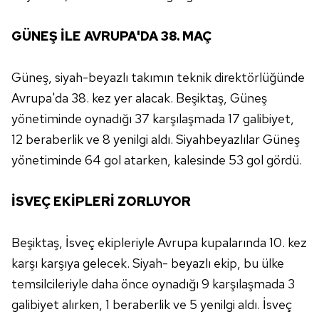
toplumu hizmetlerinin sunulması amacıyla
kullanılmaktadır. Diğer çerezler, sitemizin daha işlevsel
GÜNEŞ İLE AVRUPA'DA 38. MAÇ
kılınması ve kişiselleştirilmesi ve sizlere yönelik
reklam/pazarlama faaliyetlerinin yapılması, amaçlarıyla
sınırlı olarak açık rızanız dahilinde kullanılacaktır.
Güneş,
siyah-beyazlı
takımın
teknik
direktörlüğünde
Avrupa'da
38.
kez yer alacak.
Beşiktaş,
Güneş
Çerezlere ilişkin tercihlerinizi aşağıda yer alan panel
yönetiminde
oynadığı
37 karşılaşmada
17
galibiyet,
vasıtasıyla belirleyebilirsiniz. Çerezlere ilişkin detaylı bilgi
12
beraberlik
ve 8 yenilgi
aldı. Siyahbeyazlılar
Güneş
için Ayarlar butonuna tıklayabilir,
Çerez Bilgilendirme
yönetiminde
64
gol atarken,
kalesinde 53
gol gördü.
Metnimizi
ziyaret edebilirsiniz.
6698 sayılı Kişisel Verilerin Korunması Kanunu uyarınca
İSVEÇ EKİPLERİ ZORLUYOR
hazırlanmış Aydınlatma Metnimizi okumak ve sitemizde
ilgili mevzuata uygun olarak kullanılan çerezlerle ilgili bilgi
Beşiktaş, İsveç ekipleriyle Avrupa kupalarında 10. kez
almak için lütfen
tıklayınız
.
karşı karşıya gelecek. Siyah- beyazlı ekip, bu ülke
temsilcileriyle daha önce oynadığı 9 karşılaşmada 3
galibiyet alırken, 1 beraberlik ve 5 yenilgi aldı. İsveç