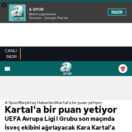
×
A SPOR
İNDİR
Mobil uygulaması
Ücretsiz - Google Play'de
CANLI
SKOR
A Spor
Beşiktaş Haberleri
Kartal'a bir puan yetiyor
Kartal'a bir puan yetiyor
UEFA Avrupa Ligi I Grubu son maçında
İsveç ekibini ağırlayacak Kara Kartal’a