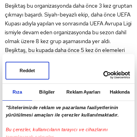
Beşiktaş
bu organizasyonda daha önce 3 kez gruptan
çıkmayı başardı. Siyah-beyazlı ekip, daha önce UEFA
Kupası adıyla yapılan ve sonrasında UEFA Avrupa Ligi
ismiyle devam eden organizasyonda bu sezon dahil
olmak üzere 8 kez grup aşamasında yer aldı.
Beşiktaş, bu kupada daha önce 5 kez ön elemeleri
geçerek, 2 kez de direkt olarak grup aşamasında
kaldı.
Reddet
3 KEZ ÇEYREK FİNAL
Rıza
Bilgiler
Reklam Ayarları
Hakkında
Beşiktaş,
Avrupa kupalarında 3 kez çeyrek finale
"Sitelerimizde reklam ve pazarlama faaliyetlerinin
yükselmeyi başardı. Şampiyon Kulüpler Kupası'nda
yürütülmesi amaçları ile çerezler kullanılmaktadır.
1986-87'de adını çeyrek finale yazdıran siyah-
beyazlı ekip, 2002-03 sezonunda UEFA Kupası'nda
Bu çerezler, kullanıcıların tarayıcı ve cihazlarını
tanımlayarak çalışırlar.