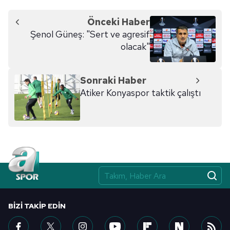
Önceki Haber
Şenol Güneş: "Sert ve agresif
olacak"
Sonraki Haber
Atiker Konyaspor taktik çalıştı
BIZI TAKIP EDIN