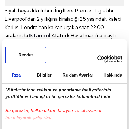
Siyah beyazlı kulübün İngiltere Premier Lig ekibi
Liverpool'dan 2 yıllığına kiraladığı 25 yaşındaki kaleci
Karius, Londra'dan kalkan uçakla saat 22.00
sıralarında
İstanbul
Atatürk Havalimanı'na ulaştı.
Karius'u karşılamaya gelen Beşiktaşlı taraftarlar,
Alman file bekçisine yoğun ilgi gösterdi ve sevgi
Reddet
gösterilerinde bulundu. Loris Karius kartal hareketi
yaparak siyah beyazlı taraftarlara selam gönderdi.
Rıza
Bilgiler
Reklam Ayarları
Hakkında
Loris Karius, özel araç ile havalimanından ayrılarak bu
"Sitelerimizde reklam ve pazarlama faaliyetlerinin
akşam konaklayacağı otele hareket etti. 25 yaşındaki
yürütülmesi amaçları ile çerezler kullanılmaktadır.
file bekçisinin yarın sağlık kontrollerinden geçtikten
sonra takıma katılması bekleniyor.
Bu çerezler, kullanıcıların tarayıcı ve cihazlarını
tanımlayarak çalışırlar.
Loris Karius İstanbul'a geldi