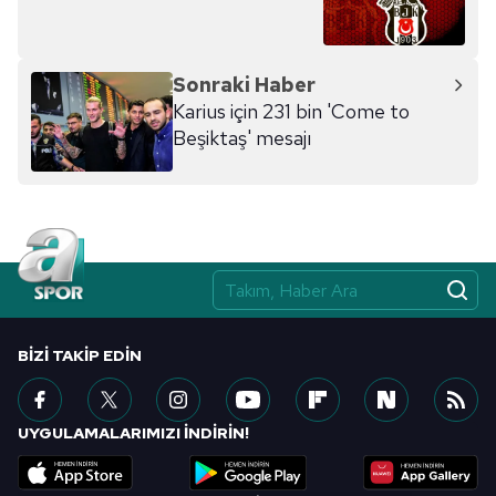
kılınması ve kişiselleştirilmesi ve sizlere yönelik
reklam/pazarlama faaliyetlerinin yapılması, amaçlarıyla
sınırlı olarak açık rızanız dahilinde kullanılacaktır.
Sonraki Haber
Karius için 231 bin 'Come to
Çerezlere ilişkin tercihlerinizi aşağıda yer alan panel
Beşiktaş' mesajı
vasıtasıyla belirleyebilirsiniz. Çerezlere ilişkin detaylı bilgi
için Ayarlar butonuna tıklayabilir,
Çerez Bilgilendirme
Metnimizi
ziyaret edebilirsiniz.
6698 sayılı Kişisel Verilerin Korunması Kanunu uyarınca
hazırlanmış Aydınlatma Metnimizi okumak ve sitemizde
ilgili mevzuata uygun olarak kullanılan çerezlerle ilgili bilgi
almak için lütfen
tıklayınız
.
BIZI TAKIP EDIN
UYGULAMALARIMIZI İNDİRİN!