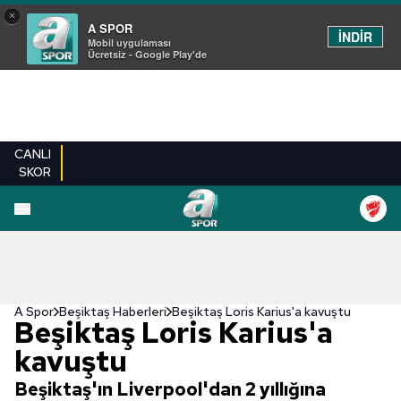
×
A SPOR
İNDİR
Mobil uygulaması
Ücretsiz - Google Play'de
CANLI
SKOR
A Spor
Beşiktaş Haberleri
Beşiktaş Loris Karius'a kavuştu
Beşiktaş Loris Karius'a
kavuştu
Beşiktaş'ın Liverpool'dan 2 yıllığına