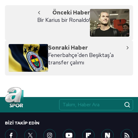
Önceki Haber
6698 sayılı Kişisel Verilerin Korunması Kanunu uyarınca
Bir Karius bir Ronaldo!
hazırlanmış Aydınlatma Metnimizi okumak ve sitemizde
ilgili mevzuata uygun olarak kullanılan çerezlerle ilgili bilgi
almak için lütfen
tıklayınız
.
Sonraki Haber
Fenerbahçe'den Beşiktaş'a
transfer çalımı
BIZI TAKIP EDIN