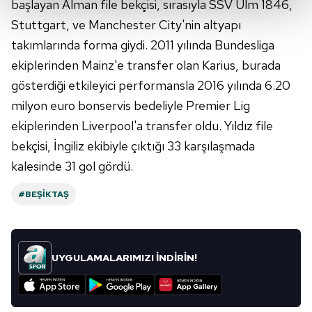
başlayan Alman file bekçisi, sırasıyla SSV Ulm 1846,
Stuttgart, ve Manchester City'nin altyapı
Her halükârda, kullanıcılar, bu çerezlere izin vermedikleri
takımlarında forma giydi. 2011 yılında Bundesliga
takdirde, kullanıcılara hedefli reklamlar
gösterilmeyecektir."
ekiplerinden Mainz'e transfer olan Karius, burada
gösterdiği etkileyici performansla 2016 yılında 6.20
Sizlere daha iyi bir hizmet sunabilmek için İnternet
milyon euro bonservis bedeliyle Premier Lig
Sitemizde kendimize ve üçüncü kişilere ait çerezler
ekiplerinden Liverpool'a transfer oldu. Yıldız file
kullanılmaktadır. Bu çerezler vasıtasıyla çeşitli kişisel
bekçisi, İngiliz ekibiyle çıktığı 33 karşılaşmada
verileriniz işlenmekte olup gerekli olan çerezler bilgi
toplumu hizmetlerinin sunulması amacıyla
kalesinde 31 gol gördü.
kullanılmaktadır. Diğer çerezler, sitemizin daha işlevsel
kılınması ve kişiselleştirilmesi ve sizlere yönelik
#BEŞIKTAŞ
reklam/pazarlama faaliyetlerinin yapılması, amaçlarıyla
sınırlı olarak açık rızanız dahilinde kullanılacaktır.
UYGULAMALARIMIZI İNDİRİN!
Çerezlere ilişkin tercihlerinizi aşağıda yer alan panel
vasıtasıyla belirleyebilirsiniz. Çerezlere ilişkin detaylı bilgi
için Ayarlar butonuna tıklayabilir,
Çerez Bilgilendirme
Metnimizi
ziyaret edebilirsiniz.