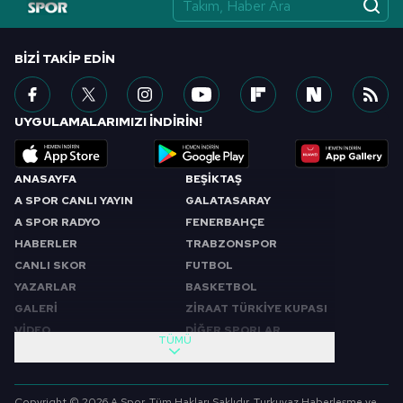
BIZI TAKIP EDIN
UYGULAMALARIMIZI İNDİRİN!
ANASAYFA
BEŞİKTAŞ
A SPOR CANLI YAYIN
GALATASARAY
A SPOR RADYO
FENERBAHÇE
HABERLER
TRABZONSPOR
CANLI SKOR
FUTBOL
YAZARLAR
BASKETBOL
GALERİ
ZİRAAT TÜRKİYE KUPASI
VİDEO
DİĞER SPORLAR
TÜMÜ
PROGRAMLAR
VIDEO
SABAH SPORU
FUTBOL
Copyright © 2026 A Spor. Tüm Hakları Saklıdır. Turkuvaz Haberleşme ve