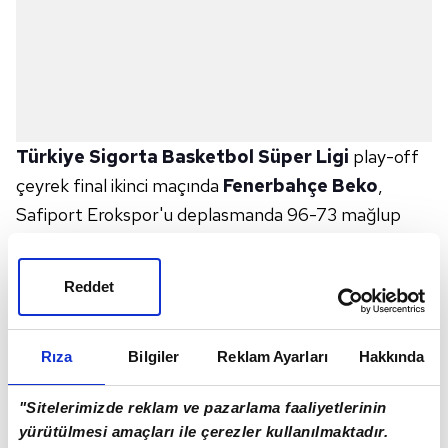
Türkiye Sigorta Basketbol Süper Ligi
play-off
çeyrek final ikinci maçında
Fenerbahçe Beko
,
Safiport Erokspor'u deplasmanda 96-73 mağlup
ederek seride durumu 2-0 yaptı ve yarı finale
yükseldi.
Reddet
Sarı-lacivertliler yarı final serisinde
Anadolu Efes
'le
karşılaşacak.
Rıza
Bilgiler
Reklam Ayarları
Hakkında
Salon: Sinan Erdem
Hakemler: Alper Altuğ Köselerli, Kaan Büyükçil,
"Sitelerimizde reklam ve pazarlama faaliyetlerinin
Özge Şentürk Bayraktar
yürütülmesi amaçları ile çerezler kullanılmaktadır.
Safiport Erokspor: Pangos, Simmons 10, Cornelie