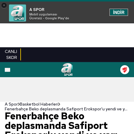
×
A SPOR
İNDİR
Mobil uygulaması
Ücretsiz - Google Play'de
CANLI
SKOR
A Spor
Basketbol Haberleri
Fenerbahçe Beko deplasmanda Safiport Erokspor'u yendi ve yarı finale adını yazdırdı!
Fenerbahçe Beko
deplasmanda Safiport