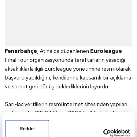
Fenerbahçe
, Atina'da düzenlenen
Euroleague
Final Four organizasyonunda taraftarların yaşadığı
aksaklıklarla ilgili Euroleague yönetimine resmi olarak
başvuru yapıldığını, kendilerine kapsamlı bir açıklama
ve somut geri dönüş beklediklerini duyurdu.
Sarı-lacivertlilerin resmi internet sitesinden yapılan
açıklamada, "22-24 Mayıs 2026 tarihlerinde Atina'da
düzenlenen EuroLeague Final Four organizasyonu
Reddet
kapsamında, özellikle yarı final karşılaşması