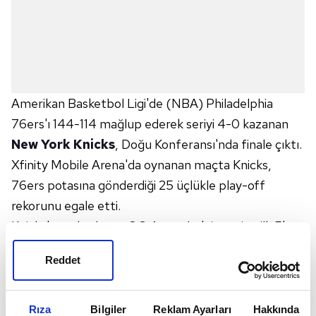
Amerikan Basketbol Ligi'de (NBA) Philadelphia
76ers'ı 144-114 mağlup ederek seriyi 4-0 kazanan
New York Knicks
, Doğu Konferansı'nda finale çıktı.
Xfinity Mobile Arena'da oynanan maçta Knicks,
76ers potasına gönderdiği 25 üçlükle play-off
rekorunu egale etti.
Knicks'te sakatlanan OG Anunoby'nin yerine ilk 5'te
başlayan Deuce McBride, 25 sayıyla en skorer isim
Reddet
olurken, Jalen Brunson 22 sayı, Josh Hart ve Karl-
Anthony Towns ise 17'şer sayı üretti.
76ers'ta ise Joel Embiid 24, Tyrese Maxey 17 sayıyla
Rıza
Bilgiler
Reklam Ayarları
Hakkında