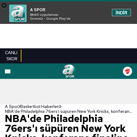
×
A SPOR
İNDİR
Mobil uygulaması
Ücretsiz - Google Play'de
CANLI
SKOR
A Spor
Basketbol Haberleri
NBA'de Philadelphia 76ers'ı süpüren New York Knicks, konferans finaline çıktı!
NBA'de Philadelphia
76ers'ı süpüren New York