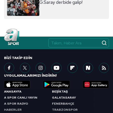
G.Saray derbide galip!
ilgili mevzuata uygun olarak kullanılan çerezlerle ilgili bilgi
almak için lütfen
tıklayınız
.
BIZI TAKIP EDIN
UYGULAMALARIMIZI İNDİRİN!
ANASAYFA
BEŞİKTAŞ
A SPOR CANLI YAYIN
GALATASARAY
A SPOR RADYO
FENERBAHÇE
HABERLER
TRABZONSPOR