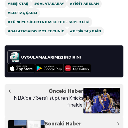
ilgili mevzuata uygun olarak kullanılan çerezlerle ilgili bilgi
#BEŞIKTAŞ
#GALATASARAY
#YIĞIT ARSLAN
almak için lütfen
tıklayınız
.
#SERTAÇ ŞANLI
#TÜRKİYE SIGORTA BASKETBOL SÜPER LIGI
#GALATASARAY MCT TECHNIC
#BEŞIKTAŞ GAİN
UYGULAMALARIMIZI İNDİRİN!
Önceki Haber
NBA'de 76ers'ı süpüren Knicks
finalde!
Sonraki Haber