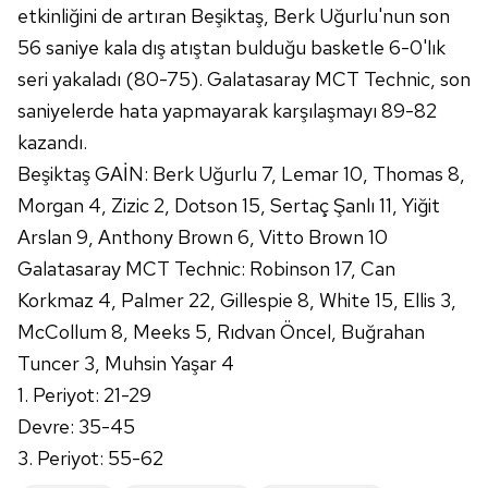
gösterilmeyecektir."
etkinliğini de artıran Beşiktaş, Berk Uğurlu'nun son
56 saniye kala dış atıştan bulduğu basketle 6-0'lık
Sizlere daha iyi bir hizmet sunabilmek için İnternet
seri yakaladı (80-75). Galatasaray MCT Technic, son
Sitemizde kendimize ve üçüncü kişilere ait çerezler
kullanılmaktadır. Bu çerezler vasıtasıyla çeşitli kişisel
saniyelerde hata yapmayarak karşılaşmayı 89-82
verileriniz işlenmekte olup gerekli olan çerezler bilgi
kazandı.
toplumu hizmetlerinin sunulması amacıyla
Beşiktaş GAİN: Berk Uğurlu 7, Lemar 10, Thomas 8,
kullanılmaktadır. Diğer çerezler, sitemizin daha işlevsel
Morgan 4, Zizic 2, Dotson 15, Sertaç Şanlı 11, Yiğit
kılınması ve kişiselleştirilmesi ve sizlere yönelik
Arslan 9, Anthony Brown 6, Vitto Brown 10
reklam/pazarlama faaliyetlerinin yapılması, amaçlarıyla
sınırlı olarak açık rızanız dahilinde kullanılacaktır.
Galatasaray MCT Technic: Robinson 17, Can
Korkmaz 4, Palmer 22, Gillespie 8, White 15, Ellis 3,
Çerezlere ilişkin tercihlerinizi aşağıda yer alan panel
McCollum 8, Meeks 5, Rıdvan Öncel, Buğrahan
vasıtasıyla belirleyebilirsiniz. Çerezlere ilişkin detaylı bilgi
Tuncer 3, Muhsin Yaşar 4
için Ayarlar butonuna tıklayabilir,
Çerez Bilgilendirme
1. Periyot: 21-29
Metnimizi
ziyaret edebilirsiniz.
Devre: 35-45
6698 sayılı Kişisel Verilerin Korunması Kanunu uyarınca
3. Periyot: 55-62
hazırlanmış Aydınlatma Metnimizi okumak ve sitemizde