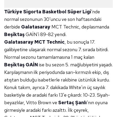
Türkiye Sigorta Basketbol Süper Ligi
'nde
normal sezonunun 30'uncu ve son haftasındaki
derbide
Galatasaray
MCT Technic, deplasmanda
Beşiktaş
GAİN'i 89-82 yendi.
Galatasaray MCT Technic
, bu sonuçla 17.
galibiyetine ulaşarak normal sezonu 7. sırada bitirdi.
Normal sezonu tamamlamasına 1 maç kalan
Beşiktaş GAİN
ise bu sezon 5. mağlubiyetini yaşadı.
Karşılaşmanın ilk periyodunda sarı-kırmızılı ekip, dış
atıştan bulduğu isabetlerle rakibine üstünlük kurdu.
Konuk takım, ayrıca 7. dakikada White'ın üç sayılık
basketiyle de aradaki farkı 13'e çıkardı: 10-23. Siyah-
beyazlılar, Vitto Brown ve
Sertaç Şanlı
'nın oyuna
girmesiyle aradaki farkı azalttı. İlk çeyrek,