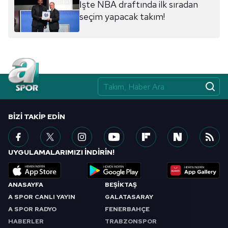
İşte NBA draftında ilk sıradan
seçim yapacak takım!
BIZI TAKIP EDIN
UYGULAMALARIMIZI İNDİRİN!
ANASAYFA
BEŞİKTAŞ
A SPOR CANLI YAYIN
GALATASARAY
A SPOR RADYO
FENERBAHÇE
HABERLER
TRABZONSPOR