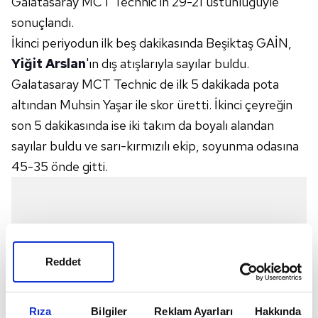
Galatasaray MCT Technic'in 29-21 üstünlüğüyle
sonuçlandı.
İkinci periyodun ilk beş dakikasında Beşiktaş GAİN,
Yiğit Arslan
'ın dış atışlarıyla sayılar buldu.
Galatasaray MCT Technic de ilk 5 dakikada pota
altından Muhsin Yaşar ile skor üretti. İkinci çeyreğin
son 5 dakikasında ise iki takım da boyalı alandan
sayılar buldu ve sarı-kırmızılı ekip, soyunma odasına
45-35 önde gitti.
Reddet
Rıza
Bilgiler
Reklam Ayarları
Hakkında