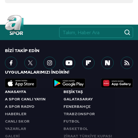
Çerezlere ilişkin tercihlerinizi aşağıda yer alan panel
vasıtasıyla belirleyebilirsiniz. Çerezlere ilişkin detaylı bilgi
için Ayarlar butonuna tıklayabilir,
Çerez Bilgilendirme
Metnimizi
ziyaret edebilirsiniz.
6698 sayılı Kişisel Verilerin Korunması Kanunu uyarınca
BIZI TAKIP EDIN
hazırlanmış Aydınlatma Metnimizi okumak ve sitemizde
ilgili mevzuata uygun olarak kullanılan çerezlerle ilgili bilgi
almak için lütfen
tıklayınız
.
UYGULAMALARIMIZI İNDİRİN!
ANASAYFA
BEŞİKTAŞ
A SPOR CANLI YAYIN
GALATASARAY
A SPOR RADYO
FENERBAHÇE
HABERLER
TRABZONSPOR
CANLI SKOR
FUTBOL
YAZARLAR
BASKETBOL
GALERİ
ZİRAAT TÜRKİYE KUPASI