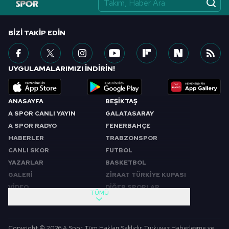
vasıtasıyla belirleyebilirsiniz. Çerezlere ilişkin detaylı bilgi
için Ayarlar butonuna tıklayabilir,
Çerez Bilgilendirme
Metnimizi
ziyaret edebilirsiniz.
BIZI TAKIP EDIN
6698 sayılı Kişisel Verilerin Korunması Kanunu uyarınca
hazırlanmış Aydınlatma Metnimizi okumak ve sitemizde
UYGULAMALARIMIZI İNDİRİN!
ilgili mevzuata uygun olarak kullanılan çerezlerle ilgili bilgi
almak için lütfen
tıklayınız
.
ANASAYFA
BEŞİKTAŞ
A SPOR CANLI YAYIN
GALATASARAY
A SPOR RADYO
FENERBAHÇE
HABERLER
TRABZONSPOR
CANLI SKOR
FUTBOL
YAZARLAR
BASKETBOL
GALERİ
ZİRAAT TÜRKİYE KUPASI
VİDEO
DİĞER SPORLAR
TÜMÜ
PROGRAMLAR
VIDEO
SABAH SPORU
FUTBOL
Copyright © 2026 A Spor. Tüm Hakları Saklıdır. Turkuvaz Haberleşme ve