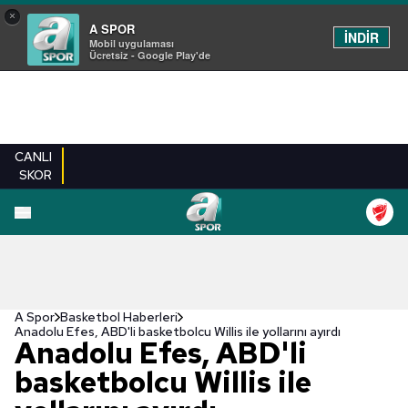
×
A SPOR
İNDİR
Mobil uygulaması
Ücretsiz - Google Play'de
CANLI
SKOR
A Spor
Basketbol Haberleri
Anadolu Efes, ABD'li basketbolcu Willis ile yollarını ayırdı
Anadolu Efes, ABD'li
basketbolcu Willis ile