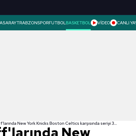
ASARAY
TRABZONSPOR
FUTBOL
BASKETBOL
VİDEO
CANLI YA
NBA play-off'larında New York Knicks Boston Celtics karşısında seriyi 3-1'e getirdi!
f'larında New