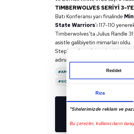
TIMBERWOLVES SERİYİ 3-1'E
Batı Konferansı yarı finalinde
Min
State Warriors
'ı 117-110 yenerek
Timberwolves'ta Julius Randle 31
asistle galibiyetin mimarları oldu.
Stephen Curry'nin sakatlığı nede
adına Jonathan Kuminga 23, Jimm
Reddet
#AMERIKAN BASKETBOL LIGI (
#BOS
#GOLDEN STATE WARRIORS
#MINN
Rıza
"Sitelerimizde reklam ve paza
UYGULAMALARIMIZ
İNDİRİN!
Bu çerezler, kullanıcıların tara