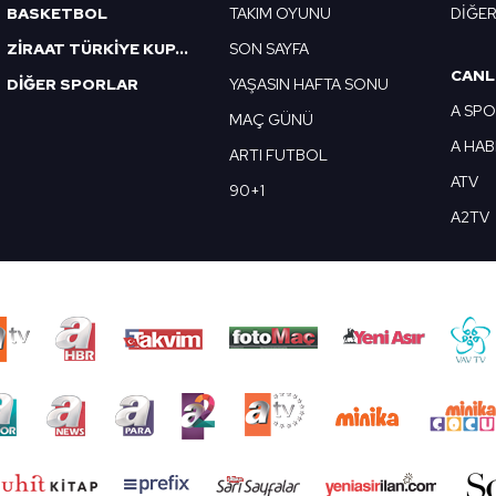
BASKETBOL
TAKIM OYUNU
DİĞE
ZİRAAT TÜRKİYE KUPASI
SON SAYFA
CANL
DİĞER SPORLAR
YAŞASIN HAFTA SONU
A SP
MAÇ GÜNÜ
A HA
ARTI FUTBOL
ATV
90+1
A2TV