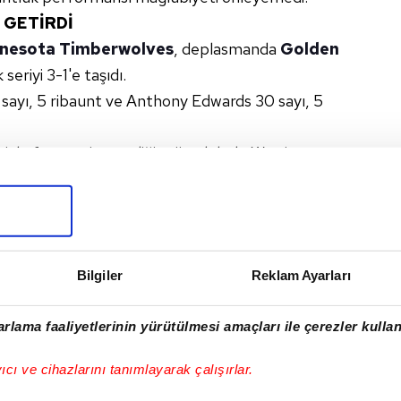
 GETİRDİ
nesota Timberwolves
, deplasmanda
Golden
 seriyi 3-1'e taşıdı.
 sayı, 5 ribaunt ve Anthony Edwards 30 sayı, 5
niyle forma giyemediği mücadelede Warriors
y Butler ve Draymond Green 14'er sayı kaydetti.
TON CELTICS
#NEW YORK KNICKS
ESOTA TIMBERWOLVES
Bilgiler
Reklam Ayarları
rlama faaliyetlerinin yürütülmesi amaçları ile çerezler kullan
I
yıcı ve cihazlarını tanımlayarak çalışırlar.