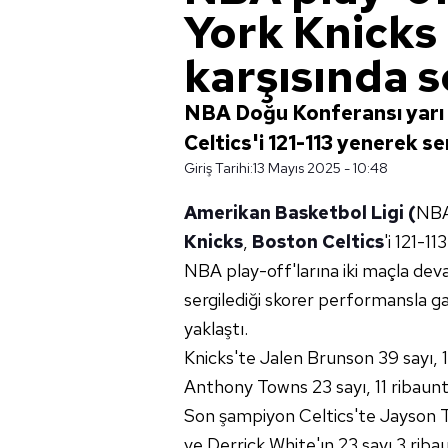
York Knicks
karşısında se
NBA Doğu Konferansı yarı 
Celtics'i 121-113 yenerek ser
Giriş Tarihi:
13 Mayıs 2025 - 10:48
Amerikan Basketbol Ligi (
NBA
Knicks
,
Boston Celtics
'i 121-11
NBA play-off'larına iki maçla devam
sergilediği skorer performansla ga
yaklaştı.
Knicks'te Jalen Brunson 39 sayı, 1
Anthony Towns 23 sayı, 11 ribauntl
Son şampiyon Celtics'te Jayson Ta
ve Derrick White'ın 23 sayı 3 rib