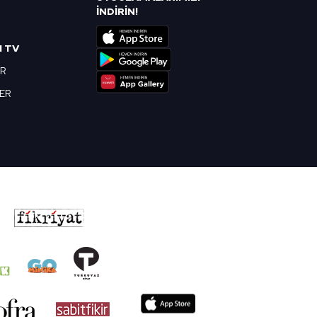
R
İNDİRİN!
I TV
OR
BER