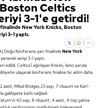
 Boston Celtics
riyi 3-1'e getirdi!
finalinde New York Knicks, Boston
iyi 3-1 yaptı.
) Doğu Konferansı yarı finalinde
New York
3 yenerek seriyi 3-1 yaptı.
 edildi. Celtics'i ağırlayan Knicks, ikinci yarıda
libiyete ulaşarak konferans finaline bir adım daha
2 asist, Mikal Bridges 23 sayı, 7 ribaunt ve Karl-
a galibiyete katkı sağladı.
tum'ın 42 sayı, 8 ribaunt, 4 asist, 4 top çalma
auntluk performansı mağlubiyeti önleyemedi.