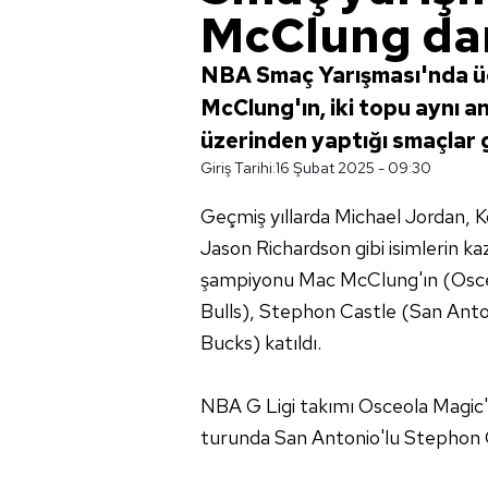
McClung da
NBA Smaç Yarışması'nda üç
McClung'ın, iki topu aynı 
üzerinden yaptığı smaçlar
Giriş Tarihi:
16 Şubat 2025 - 09:30
Geçmiş yıllarda Michael Jordan, 
Jason Richardson gibi isimlerin kaz
şampiyonu Mac McClung'ın (Osceo
Bulls), Stephon Castle (San Ant
Bucks) katıldı.
NBA G Ligi takımı Osceola Magic'
turunda San Antonio'lu Stephon Ca