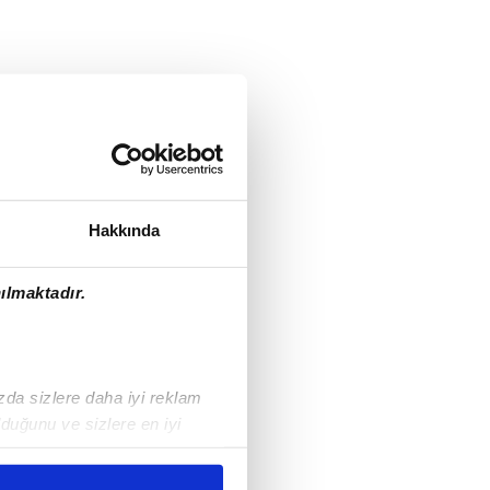
Hakkında
ılmaktadır.
ızda sizlere daha iyi reklam
duğunu ve sizlere en iyi
liyetlerimizi karşılamak