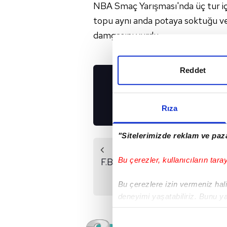
NBA Smaç Yarışması'nda üç tur i
topu aynı anda potaya soktuğu ve
damgasını vurdu.
Reddet
UYGULAMALARIMIZ
İNDİRİN!
Rıza
"Sitelerimizde reklam ve paza
Önceki Haber
Bu çerezler, kullanıcıların tara
F.Bahçe Beko-ASVEL
| CANLI
Bu çerezlere izin vermeniz halin
deneyimi yaşatabiliriz. Bunu y
içerikleri sunabilmek adına el
noktasında tek gelir kalemimiz 