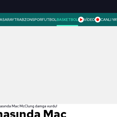
ASARAY
TRABZONSPOR
FUTBOL
BASKETBOL
VİDEO
CANLI YA
asında Mac McClung damga vurdu!
masında Mac