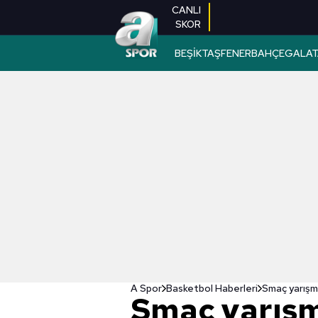
CANLI
SKOR
BEŞİKTAŞ
FENERBAHÇE
GALAT
A Spor
Basketbol Haberleri
Smaç yarışm
Smaç yarış