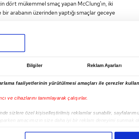
çin dört mükemmel smaç yapan McClung'ın, iki
 bir arabanın üzerinden yaptığı smaçlar geceye
I
Bilgiler
Reklam Ayarları
rlama faaliyetlerinin yürütülmesi amaçları ile çerezler kullan
Sonraki Haber
yıcı ve cihazlarını tanımlayarak çalışırlar.
Paris Basket -
F.Bahçe Beko | CANLI
de sizlere özel kişiselleştirilmiş reklamlar sunabilir, sayfalarım
aparken amacımızın size daha iyi bir reklam deneyimi sunmak ol
imizden gelen çabayı gösterdiğimizi ve bu noktada, reklamların ma
olduğunu sizlere hatırlatmak isteriz.