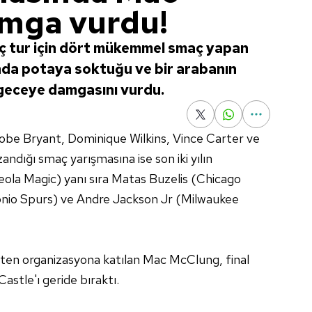
mga vurdu!
 tur için dört mükemmel smaç yapan
anda potaya soktuğu ve bir arabanın
 geceye damgasını vurdu.
Kobe Bryant, Dominique Wilkins, Vince Carter ve
andığı smaç yarışmasına ise son iki yılın
la Magic) yanı sıra Matas Buzelis (Chicago
onio Spurs) ve Andre Jackson Jr (Milwaukee
ten organizasyona katılan Mac McClung, final
stle'ı geride bıraktı.