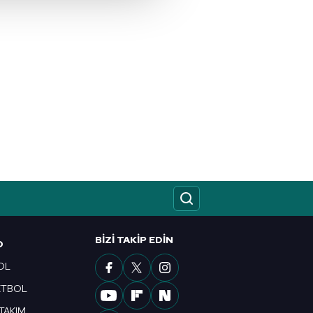
u hizmetlerinin sunulması
i ve sizlere yönelik
nılacaktır.
kin detaylı bilgi için Ayarlar
ak ve sitemizde ilgili
BIZI TAKIP EDIN
O
OL
ETBOL
 TAKIM