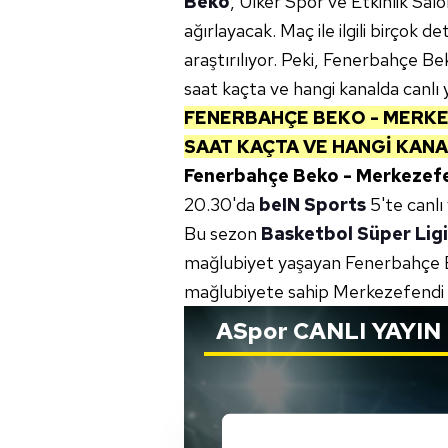
Beko
, Ülker Spor ve Etkinlik Sa
ağırlayacak. Maç ile ilgili birçok
araştırılıyor. Peki, Fenerbahçe B
saat kaçta ve hangi kanalda canlı
FENERBAHÇE BEKO - MERKE
SAAT KAÇTA VE HANGİ KANA
Fenerbahçe Beko - Merkezefe
20.30'da
beIN Sports
5'te canlı
Bu sezon
Basketbol Süper Ligi
mağlubiyet yaşayan Fenerbahçe Bek
mağlubiyete sahip Merkezefendi Be
ASpor
CANLI YAYIN