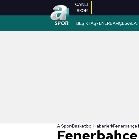
CANLI
SKOR
BEŞİKTAŞ
FENERBAHÇE
GALAT
A Spor
Basketbol Haberleri
Fenerbahçe