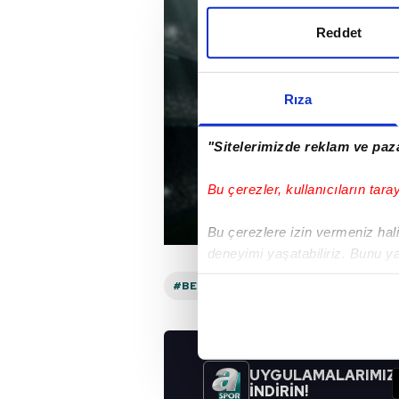
Reddet
Rıza
"Sitelerimizde reklam ve paza
Bu çerezler, kullanıcıların tara
Bu çerezlere izin vermeniz halin
deneyimi yaşatabiliriz. Bunu y
içerikleri sunabilmek adına el
#BEIN SPORTS
#A SPOR
#BASKET
noktasında tek gelir kalemimiz 
Her halükârda, kullanıcılar, bu 
UYGULAMALARIMIZ
Sizlere daha iyi bir hizmet sun
İNDİRİN!