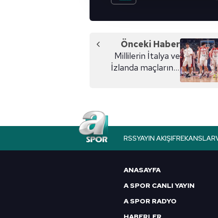
çerezler vasıtasıyla çeşitli kiş
amacıyla kullanılmaktadır. Diğer
reklam/pazarlama faaliyetlerinin
Önceki Haber
Çerezlere ilişkin tercihlerinizi 
Millilerin İtalya ve
butonuna tıklayabilir,
Çerez Bi
İzlanda maçlarının
aday kadrosu
6698 sayılı Kişisel Verilerin 
açıklandı
mevzuata uygun olarak kullanılan
RSS
YAYIN AKIŞI
FREKANSLAR
ANASAYFA
A SPOR CANLI YAYIN
A SPOR RADYO
HABERLER