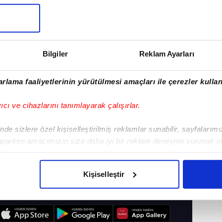
Bilgiler
Reklam Ayarları
rlama faaliyetlerinin yürütülmesi amaçları ile çerezler kullan
yıcı ve cihazlarını tanımlayarak çalışırlar.
de sizlere özel kişiselleştirilmiş reklamlar sunabilir, sayfalarım
aparken amacımızın size daha iyi bir reklam deneyimi sunmak ol
imizden gelen çabayı gösterdiğimizi ve bu noktada, reklamların ma
BOL SÜPER LIGI
#FENERBAHÇE BEKO
olduğunu sizlere hatırlatmak isteriz.
Kişiselleştir
çerezlere izin vermedikleri takdirde, kullanıcılara hedefli reklaml
I
abilmek için İnternet Sitemizde kendimize ve üçüncü kişilere ait 