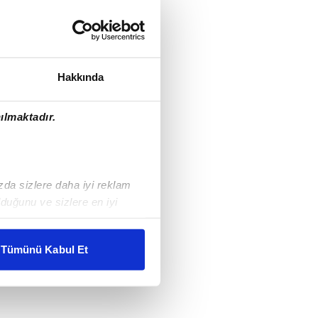
Hakkında
ılmaktadır.
ızda sizlere daha iyi reklam
duğunu ve sizlere en iyi
liyetlerimizi karşılamak
Tümünü Kabul Et
ar gösterilmeyecektir."
çerezler kullanılmaktadır. Bu