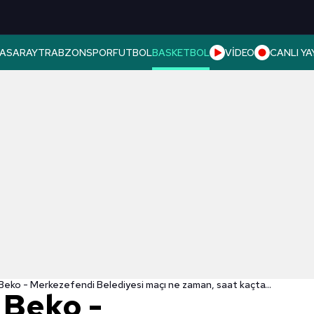
ASARAY
TRABZONSPOR
FUTBOL
BASKETBOL
VİDEO
CANLI YA
Fenerbahçe Beko - Merkezefendi Belediyesi maçı ne zaman, saat kaçta? Hangi kanalda? | Basketbol Süper Ligi canlı izle
 Beko -