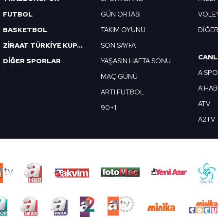
FUTBOL
GÜN ORTASI
VOLE
BASKETBOL
TAKIM OYUNU
DİĞE
ZİRAAT TÜRKİYE KUPASI
SON SAYFA
CANL
DİĞER SPORLAR
YAŞASIN HAFTA SONU
A SP
MAÇ GÜNÜ
A HA
ARTI FUTBOL
ATV
90+1
A2TV