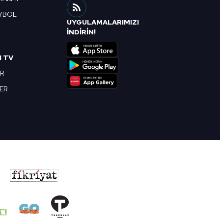
YBOL
UYGULAMALARIMIZI
R
İNDİRİN!
I TV
OR
BER