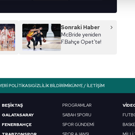
isel verileriniz işlenmekte olup gerekli olan çerezler bilgi toplum
 çerezler, sitemizin daha işlevsel kılınması ve kişiselleştirilmes
 yapılması, amaçlarıyla sınırlı olarak açık rızanız dahilinde kulla
Sonraki Haber
aşağıda yer alan panel vasıtasıyla belirleyebilirsiniz. Çerezlere iliş
McBride yeniden
lgilendirme Metnimizi
ziyaret edebilirsiniz.
F.Bahçe Opet'te!
Korunması Kanunu uyarınca hazırlanmış Aydınlatma Metnimizi okum
 çerezlerle ilgili bilgi almak için lütfen
tıklayınız
.
VERI POLITIKASI
GIZLILIK BILDIRIMI
KÜNYE / İLETIŞIM
BEŞİKTAŞ
PROGRAMLAR
VIDE
GALATASARAY
SABAH SPORU
FUTB
FENERBAHÇE
SPOR GÜNDEMİ
BASK
TRABZONSPOR
SPOR AJANSI
MİLLİ