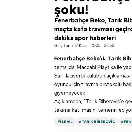
şoku!
Fenerbahçe Beko, Tarık Bib
maçta kafa travması geçirdiğ
dakika spor haberleri
Giriş Tarihi:
17 Kasım 2023 - 22:52
Fenerbahçe Beko
'da
Tarık Bi
temsilcisi Maccabi Playtika ile yapı
Sarı-lacivertli kulübün açıklaması
oyuncu için travma protokolü başla
giyemeyecek.
Açıklamada, "Tarık Biberovic'e geçm
takıma katılmasını temenni ediyoru
#İSRAIL
#TARIK BİBEROVİC
#FEN