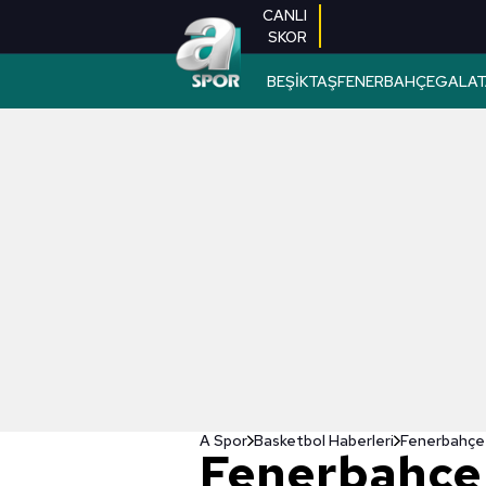
CANLI
SKOR
BEŞİKTAŞ
FENERBAHÇE
GALAT
A Spor
Basketbol Haberleri
Fenerbahçe 
Fenerbahçe 