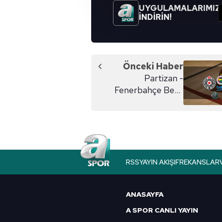
Sizlere daha iyi bir hizmet sun
UYGULAMALARIMIZ
çerezler vasıtasıyla çeşitli kiş
İNDİRİN!
amacıyla kullanılmaktadır. Diğer
reklam/pazarlama faaliyetlerinin
Çerezlere ilişkin tercihlerinizi 
Önceki Haber
butonuna tıklayabilir,
Çerez Bi
Partizan -
Fenerbahçe Beko
6698 sayılı Kişisel Verilerin 
maçı ne zaman?
mevzuata uygun olarak kullanılan
RSS
YAYIN AKIŞI
FREKANSLAR
ANASAYFA
A SPOR CANLI YAYIN