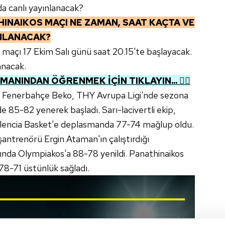
a canlı yayınlanacak?
HINAIKOS
MAÇI NE ZAMAN, SAAT KAÇTA VE
INLANACAK?
maçı 17 Ekim Salı günü saat 20.15'te başlayacak.
anacak.
MANINDAN ÖĞRENMEK İÇİN TIKLAYIN... 👉🏼
nan Fenerbahçe Beko, THY Avrupa Ligi'nde sezona
 85-82 yenerek başladı. Sarı-lacivertli ekip,
 Valencia Basket'e deplasmanda 77-74 mağlup oldu.
şantrenörü Ergin Ataman'ın çalıştırdığı
ında Olympiakos'a 88-78 yenildi. Panathinaikos
78-71 üstünlük sağladı.