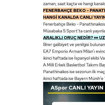
zaman, saat kaçta ve hangi kanald
FENERBAHÇE BEKO - PANAT
HANGİ KANALDA CANLI YAY
Fenerbahçe Beko - Panathinaikos 
Müsabaka S Sport'ta canlı yayınl
ARALIKLI ORUÇ NEDİR? 👀 UZ
Birer galibiyet ve yenilgisi bulu
EA7 Emporio Armani Milan'ı evinde
ikinci haftada ise İspanyol ekibi
A Milli Erkek Basketbol Takımı Ba
Panathinaikos ise sezonun ilk maç
ikinci haftada ise Bayern Münih'e 
ASpor
CANLI YAYIN