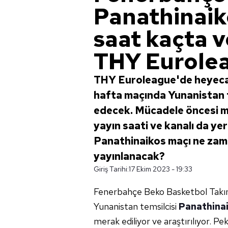
Panathinaik
saat kaçta v
THY Eurole
THY Euroleague'de heyeca
hafta maçında Yunanistan 
edecek. Mücadele öncesi m
yayın saati ve kanalı da ye
Panathinaikos maçı ne zama
yayınlanacak?
Giriş Tarihi:
17 Ekim 2023 - 19:33
Fenerbahçe Beko Basketbol Takı
Yunanistan temsilcisi
Panathina
merak ediliyor ve araştırılıyor. 