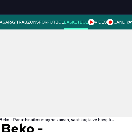
ASARAY
TRABZONSPOR
FUTBOL
BASKETBOL
VİDEO
CANLI YA
Fenerbahçe Beko - Panathinaikos maçı ne zaman, saat kaçta ve hangi kanalda? | THY Euroleague
 Beko -