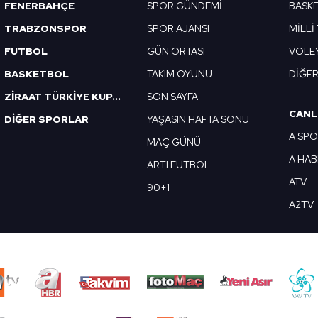
FENERBAHÇE
SPOR GÜNDEMİ
BASK
TRABZONSPOR
SPOR AJANSI
MİLLİ
FUTBOL
GÜN ORTASI
VOLE
BASKETBOL
TAKIM OYUNU
DİĞE
ZİRAAT TÜRKİYE KUPASI
SON SAYFA
CANL
DİĞER SPORLAR
YAŞASIN HAFTA SONU
A SP
MAÇ GÜNÜ
A HA
ARTI FUTBOL
ATV
90+1
A2TV