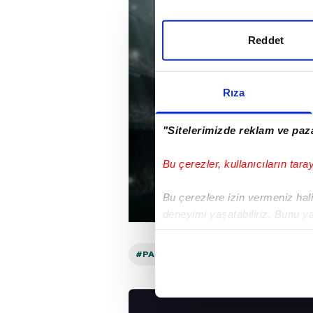
Reddet
Rıza
"Sitelerimizde reklam ve paza
Bu çerezler, kullanıcıların tara
Bu çerezlere izin vermeniz halin
deneyimi yaşatabiliriz. Bunu y
içerikleri sunabilmek adına el
noktasında tek gelir kalemimiz 
#PANATHINAIKOS
#THY EUROLEAG
Her halükârda, kullanıcılar, bu 