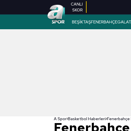
CANLI
SKOR
BEŞİKTAŞ
FENERBAHÇE
GALAT
A Spor
Basketbol Haberleri
Fenerbahçe