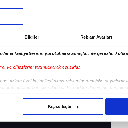
Bilgiler
Reklam Ayarları
rlama faaliyetlerinin yürütülmesi amaçları ile çerezler kullan
yıcı ve cihazlarını tanımlayarak çalışırlar.
de sizlere özel kişiselleştirilmiş reklamlar sunabilir, sayfalarım
aparken amacımızın size daha iyi bir reklam deneyimi sunmak ol
imizden gelen çabayı gösterdiğimizi ve bu noktada, reklamların ma
olduğunu sizlere hatırlatmak isteriz.
UE
Kişiselleştir
çerezlere izin vermedikleri takdirde, kullanıcılara hedefli reklaml