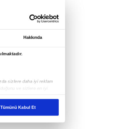
Hakkında
ılmaktadır.
ızda sizlere daha iyi reklam
duğunu ve sizlere en iyi
liyetlerimizi karşılamak
Tümünü Kabul Et
ar gösterilmeyecektir."