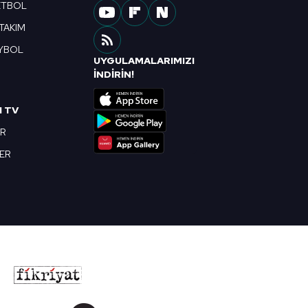
ETBOL
 TAKIM
YBOL
UYGULAMALARIMIZI
R
İNDİRİN!
I TV
OR
BER