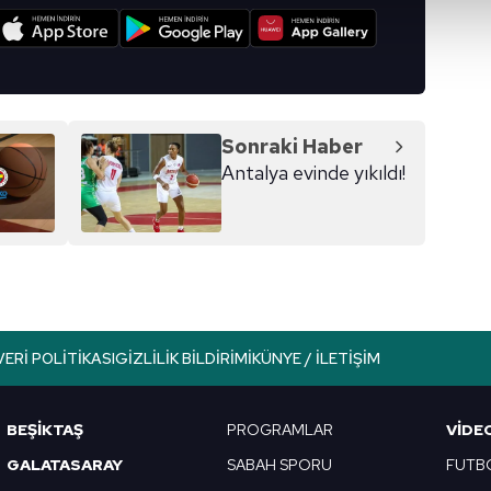
abilmek için İnternet Sitemizde kendimize ve üçüncü kişilere ait 
I
isel verileriniz işlenmekte olup gerekli olan çerezler bilgi toplum
 çerezler, sitemizin daha işlevsel kılınması ve kişiselleştirilmes
 yapılması, amaçlarıyla sınırlı olarak açık rızanız dahilinde kulla
aşağıda yer alan panel vasıtasıyla belirleyebilirsiniz. Çerezlere iliş
Sonraki Haber
lgilendirme Metnimizi
ziyaret edebilirsiniz.
Antalya evinde yıkıldı!
Korunması Kanunu uyarınca hazırlanmış Aydınlatma Metnimizi okum
 çerezlerle ilgili bilgi almak için lütfen
tıklayınız
.
VERI POLITIKASI
GIZLILIK BILDIRIMI
KÜNYE / İLETIŞIM
BEŞİKTAŞ
PROGRAMLAR
VIDE
GALATASARAY
SABAH SPORU
FUTB