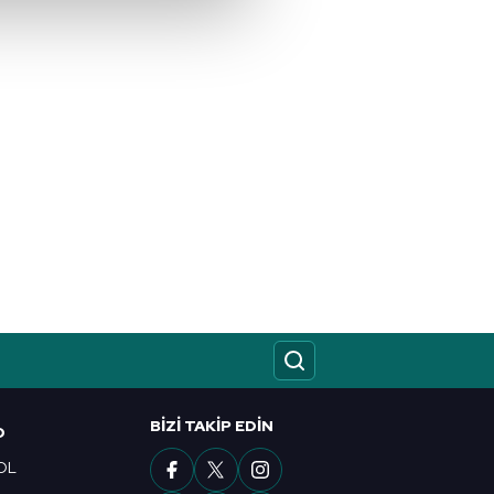
çerezler kullanılmaktadır. Bu
u hizmetlerinin sunulması
i ve sizlere yönelik
nılacaktır.
kin detaylı bilgi için Ayarlar
ak ve sitemizde ilgili
BIZI TAKIP EDIN
O
OL